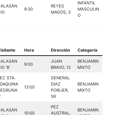
INFANTIL
CALASAN
REYES
9:30
MASCULIN
IO
MAGOS, 3
O
isitante
Hora
Dirección
Categoría
CALASAN
JUAN
BENJAMIN
9:00
IO ‘B’
BRAVO, 13
MIXTO
EC STA.
GENERAL
JOAQUINA
DIAZ
BENJAMIN
13:00
VEDRUNA
PORLIER,
MIXTO
’
56
PEZ
CALASAN
BENJAMIN
10:00
AUSTRAL,