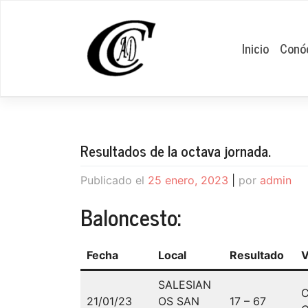
Saltar
al
contenido
Inicio
Conó
Resultados de la octava jornada.
Publicado el
25 enero, 2023
|
por
admin
Baloncesto:
Fecha
Local
Resultado
V
SALESIAN
21/01/23
OS SAN
17 – 67