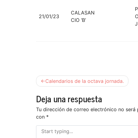
P
CALASAN
21/01/23
O
CIO ‘B’
Navegación
Calendarios de la octava jornada.
de
Deja una respuesta
entradas
Tu dirección de correo electrónico no será 
con
*