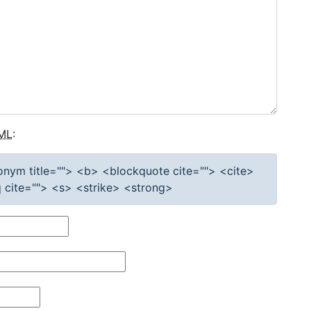
ML
:
cronym title=""> <b> <blockquote cite=""> <cite>
cite=""> <s> <strike> <strong>