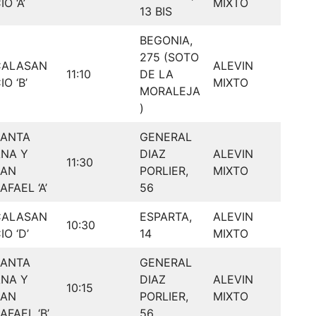
IO ‘A’
MIXTO
13 BIS
BEGONIA,
275 (SOTO
CALASAN
ALEVIN
11:10
DE LA
IO ‘B’
MIXTO
MORALEJA
)
SANTA
GENERAL
NA Y
DIAZ
ALEVIN
11:30
SAN
PORLIER,
MIXTO
AFAEL ‘A’
56
CALASAN
ESPARTA,
ALEVIN
10:30
IO ‘D’
14
MIXTO
SANTA
GENERAL
NA Y
DIAZ
ALEVIN
10:15
SAN
PORLIER,
MIXTO
AFAEL ‘B’
56