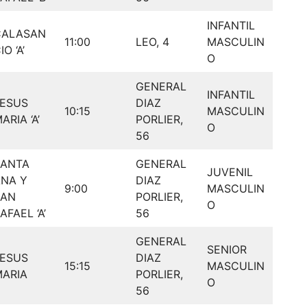
INFANTIL
CALASAN
11:00
LEO, 4
MASCULIN
IO ‘A’
O
GENERAL
INFANTIL
JESUS
DIAZ
10:15
MASCULIN
ARIA ‘A’
PORLIER,
O
56
SANTA
GENERAL
JUVENIL
NA Y
DIAZ
9:00
MASCULIN
SAN
PORLIER,
O
AFAEL ‘A’
56
GENERAL
SENIOR
JESUS
DIAZ
15:15
MASCULIN
ARIA
PORLIER,
O
56