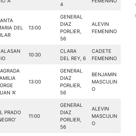
IO ‘A’
FEMENINO
4
GENERAL
SANTA
DIAZ
ALEVIN
ARIA DEL
13:00
PORLIER,
FEMENINO
ILAR
56
CALASAN
CLARA
CADETE
10:30
IO
DEL REY, 6
FEMENINO
SAGRADA
GENERAL
BENJAMIN
AMILIA
DIAZ
13:00
MASCULIN
JORGE
PORLIER,
O
UAN ‘A’
56
GENERAL
ALEVIN
L PRADO
DIAZ
11:00
MASCULIN
NEGRO’
PORLIER,
O
56