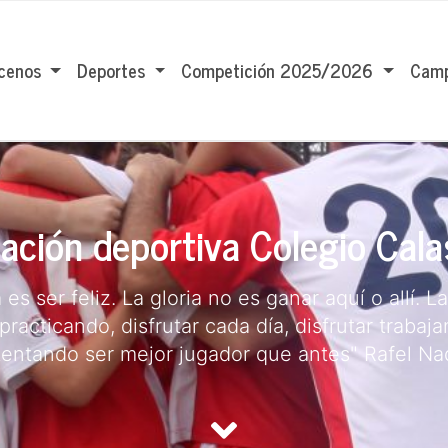
cenos
Deportes
Competición 2025/2026
Camp
ación deportiva Colegio Cala
a es ser feliz. La gloria no es ganar aquí o allí. La
 practicando, disfrutar cada día, disfrutar trabaj
tentando ser mejor jugador que antes" Rafel Na