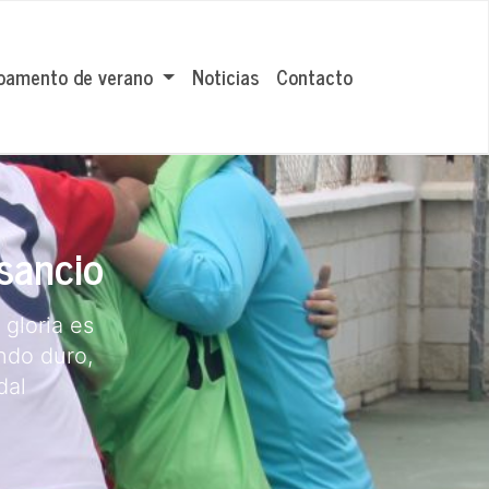
amento de verano
Noticias
Contacto
sancio
 gloria es
ando duro,
dal