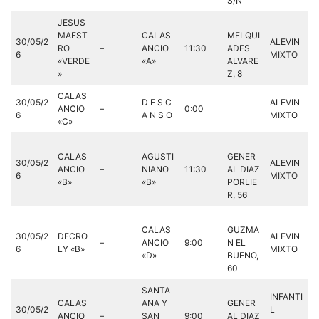
S/N
JESUS
MAEST
CALAS
MELQUI
30/05/2
ALEVIN
RO
–
ANCIO
11:30
ADES
6
MIXTO
«VERDE
«A»
ALVARE
»
Z, 8
CALAS
30/05/2
D E S C
ALEVIN
ANCIO
–
0:00
6
A N S O
MIXTO
«C»
CALAS
AGUSTI
GENER
30/05/2
ALEVIN
ANCIO
–
NIANO
11:30
AL DIAZ
6
MIXTO
«B»
«B»
PORLIE
R, 56
CALAS
GUZMA
30/05/2
DECRO
ALEVIN
–
ANCIO
9:00
N EL
6
LY «B»
MIXTO
«D»
BUENO,
60
SANTA
INFANTI
CALAS
ANA Y
GENER
30/05/2
L
ANCIO
–
SAN
9:00
AL DIAZ