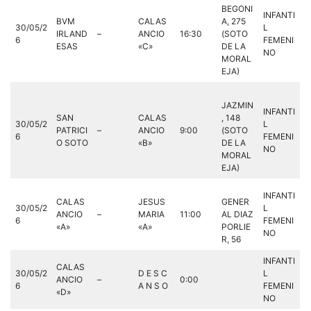
BEGONI
INFANTI
BVM
CALAS
A, 275
30/05/2
L
IRLAND
–
ANCIO
16:30
(SOTO
6
FEMENI
ESAS
«C»
DE LA
NO
MORAL
EJA)
JAZMIN
INFANTI
SAN
CALAS
, 148
30/05/2
L
PATRICI
–
ANCIO
9:00
(SOTO
6
FEMENI
O SOTO
«B»
DE LA
NO
MORAL
EJA)
INFANTI
CALAS
JESUS
GENER
30/05/2
L
ANCIO
–
MARIA
11:00
AL DIAZ
6
FEMENI
«A»
«A»
PORLIE
NO
R, 56
INFANTI
CALAS
30/05/2
D E S C
L
ANCIO
–
0:00
6
A N S O
FEMENI
«D»
NO