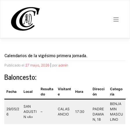
Saltar
al
contenido
Calendarios de la vigésimo primera jornada.
Publicado el
27 mayo, 2026
|
por
admin
Baloncesto:
Resulta
Visitant
Direcci
Catego
Fecha
Local
Hora
do
e
ón
ría
BENJA
SAN
29/05/2
CALAS
PADRE
MIN
AGUSTI
–
17:30
6
ANCIO
DAMIA
MASCU
N «A»
N, 18
LINO