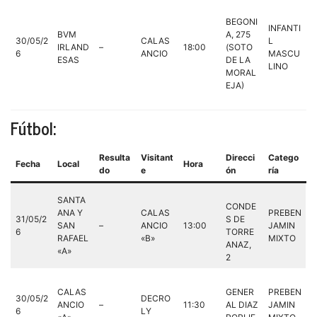
BEGONI
INFANTI
BVM
A, 275
30/05/2
CALAS
L
IRLAND
–
18:00
(SOTO
6
ANCIO
MASCU
ESAS
DE LA
LINO
MORAL
EJA)
Fútbol:
Resulta
Visitant
Direcci
Catego
Fecha
Local
Hora
do
e
ón
ría
SANTA
CONDE
ANA Y
CALAS
PREBEN
31/05/2
S DE
SAN
–
ANCIO
13:00
JAMIN
6
TORRE
RAFAEL
«B»
MIXTO
ANAZ,
«A»
2
CALAS
GENER
PREBEN
30/05/2
DECRO
ANCIO
–
11:30
AL DIAZ
JAMIN
6
LY