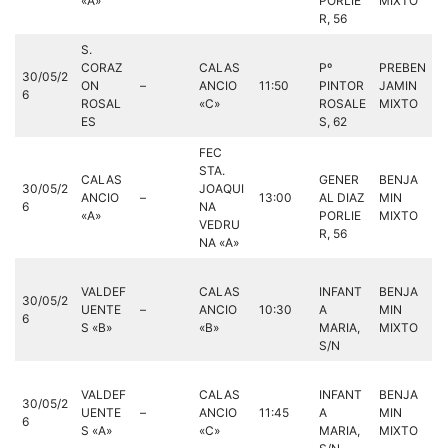
«A»
PORLIE
MIXTO
R, 56
S.
CORAZ
CALAS
Pº
PREBEN
30/05/2
ON
–
ANCIO
11:50
PINTOR
JAMIN
6
ROSAL
«C»
ROSALE
MIXTO
ES
S, 62
FEC
STA.
CALAS
GENER
BENJA
30/05/2
JOAQUI
ANCIO
–
13:00
AL DIAZ
MIN
6
NA
«A»
PORLIE
MIXTO
VEDRU
R, 56
NA «A»
VALDEF
CALAS
INFANT
BENJA
30/05/2
UENTE
–
ANCIO
10:30
A
MIN
6
S «B»
«B»
MARIA,
MIXTO
S/N
VALDEF
CALAS
INFANT
BENJA
30/05/2
UENTE
–
ANCIO
11:45
A
MIN
6
S «A»
«C»
MARIA,
MIXTO