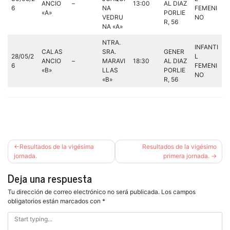
ANCIO
–
13:00
AL DIAZ
6
NA
FEMENI
«A»
PORLIE
VEDRU
NO
R, 56
NA «A»
NTRA.
INFANTI
CALAS
SRA.
GENER
28/05/2
L
ANCIO
–
MARAVI
18:30
AL DIAZ
6
FEMENI
«B»
LLAS
PORLIE
NO
«B»
R, 56
Navegación
Resultados de la vigésima
Resultados de la vigésimo
de
jornada.
primera jornada.
entradas
Deja una respuesta
Tu dirección de correo electrónico no será publicada.
Los campos
obligatorios están marcados con
*