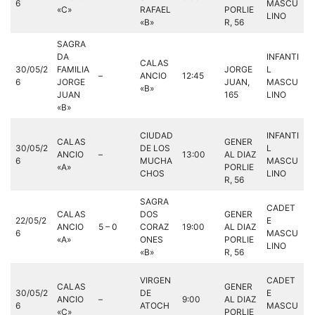
6
MASCU
«C»
RAFAEL
PORLIE
LINO
«B»
R, 56
SAGRA
DA
INFANTI
CALAS
30/05/2
FAMILIA
JORGE
L
–
ANCIO
12:45
6
JORGE
JUAN,
MASCU
«B»
JUAN
165
LINO
«B»
CIUDAD
INFANTI
CALAS
GENER
30/05/2
DE LOS
L
ANCIO
–
13:00
AL DIAZ
6
MUCHA
MASCU
«A»
PORLIE
CHOS
LINO
R, 56
SAGRA
CADET
CALAS
DOS
GENER
22/05/2
E
ANCIO
5 – 0
CORAZ
19:00
AL DIAZ
6
MASCU
«A»
ONES
PORLIE
LINO
«B»
R, 56
VIRGEN
CADET
CALAS
GENER
30/05/2
DE
E
ANCIO
–
9:00
AL DIAZ
6
ATOCH
MASCU
«C»
PORLIE