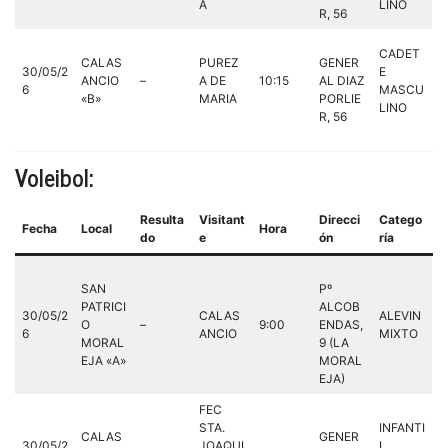
A
LINO
R, 56
CADET
CALAS
PUREZ
GENER
30/05/2
E
ANCIO
–
A DE
10:15
AL DIAZ
6
MASCU
«B»
MARIA
PORLIE
LINO
R, 56
Voleibol:
Resulta
Visitant
Direcci
Catego
Fecha
Local
Hora
do
e
ón
ría
SAN
Pº
PATRICI
ALCOB
30/05/2
CALAS
ALEVIN
O
–
9:00
ENDAS,
6
ANCIO
MIXTO
MORAL
9 (LA
EJA «A»
MORAL
EJA)
FEC
STA.
INFANTI
CALAS
GENER
30/05/2
JOAQUI
L