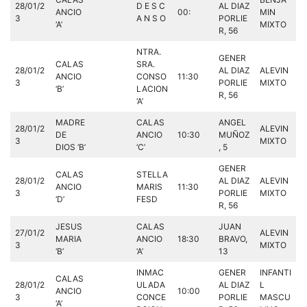
28/01/2
D E S C
AL DIAZ
ANCIO
00:
MIN
3
A N S O
PORLIE
‘A’
MIXTO
R, 56
NTRA.
GENER
CALAS
SRA.
28/01/2
AL DIAZ
ALEVIN
ANCIO
CONSO
11:30
3
PORLIE
MIXTO
‘B’
LACION
R, 56
‘A’
MADRE
CALAS
ANGEL
28/01/2
ALEVIN
DE
ANCIO
10:30
MUÑOZ
3
MIXTO
DIOS ‘B’
‘C’
, 5
GENER
CALAS
STELLA
28/01/2
AL DIAZ
ALEVIN
ANCIO
MARIS
11:30
3
PORLIE
MIXTO
‘D’
FESD
R, 56
JESUS
CALAS
JUAN
27/01/2
ALEVIN
MARIA
ANCIO
18:30
BRAVO,
3
MIXTO
‘B’
‘A’
13
INMAC
GENER
INFANTI
CALAS
28/01/2
ULADA
AL DIAZ
L
ANCIO
10:00
3
CONCE
PORLIE
MASCU
‘A’