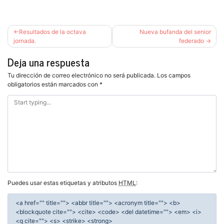
Navegación
Resultados de la octava
Nueva bufanda del senior
de
jornada.
federado
entradas
Deja una respuesta
Tu dirección de correo electrónico no será publicada.
Los campos
obligatorios están marcados con
*
Puedes usar estas etiquetas y atributos
HTML
:
<a href="" title=""> <abbr title=""> <acronym title=""> <b>
<blockquote cite=""> <cite> <code> <del datetime=""> <em> <i>
<q cite=""> <s> <strike> <strong>