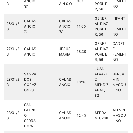
ANCIO
00:
FEMENI
3
A N S O
PORLIE
‘B’
NO
R, 56
GENER
INFANTI
CALAS
CALAS
28/01/2
AL DIAZ
L
ANCIO
ANCIO
11:00
3
PORLIE
FEMENI
‘A’
‘B’
R, 56
NO
GENER
CADET
27/01/2
CALAS
JESUS
AL DIAZ
E
18:30
3
ANCIO
MARIA
PORLIE
FEMENI
R, 56
NO
JUAN
SAGRA
ALVARE
BENJA
28/01/2
DOS
CALAS
Z
MIN
10:30
3
CORAZ
ANCIO
MENDIZ
MASCU
ONES
ABAL,
LINO
82
SAN
PATRICI
ALEVIN
28/01/2
CALAS
SERRA
O
12:45
MASCU
3
ANCIO
NO, 200
SERRA
LINO
NO ‘A’