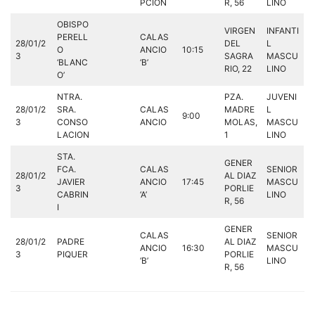
PCION
R, 56
LINO
OBISPO
VIRGEN
INFANTI
PERELL
CALAS
28/01/2
DEL
L
O
ANCIO
10:15
3
SAGRA
MASCU
‘BLANC
‘B’
RIO, 22
LINO
O’
NTRA.
PZA.
JUVENI
28/01/2
SRA.
CALAS
MADRE
L
9:00
3
CONSO
ANCIO
MOLAS,
MASCU
LACION
1
LINO
STA.
GENER
FCA.
CALAS
SENIOR
28/01/2
AL DIAZ
JAVIER
ANCIO
17:45
MASCU
3
PORLIE
CABRIN
‘A’
LINO
R, 56
I
GENER
CALAS
SENIOR
28/01/2
PADRE
AL DIAZ
ANCIO
16:30
MASCU
3
PIQUER
PORLIE
‘B’
LINO
R, 56