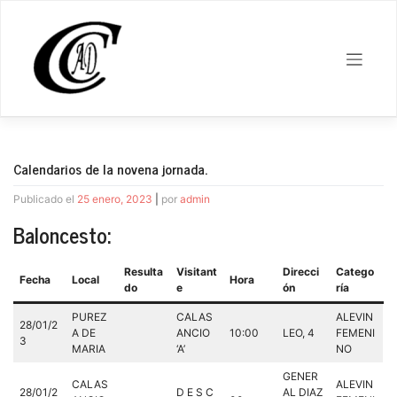
Saltar
al
contenido
Calendarios de la novena jornada.
Publicado el
25 enero, 2023
|
por
admin
Baloncesto:
Resulta
Visitant
Direcci
Catego
Fecha
Local
Hora
do
e
ón
ría
PUREZ
CALAS
ALEVIN
28/01/2
A DE
ANCIO
10:00
LEO, 4
FEMENI
3
MARIA
‘A’
NO
GENER
CALAS
ALEVIN
28/01/2
D E S C
AL DIAZ