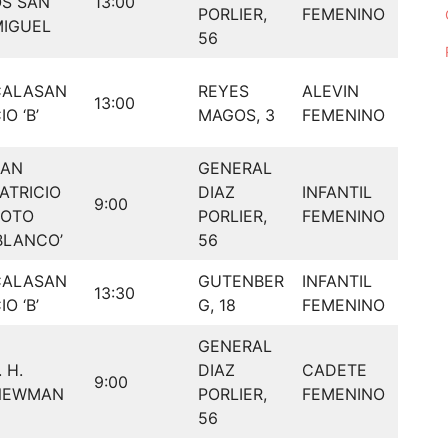
S SAN
13:00
PORLIER,
FEMENINO
MIGUEL
56
CALASAN
REYES
ALEVIN
13:00
IO ‘B’
MAGOS, 3
FEMENINO
SAN
GENERAL
ATRICIO
DIAZ
INFANTIL
9:00
SOTO
PORLIER,
FEMENINO
BLANCO’
56
CALASAN
GUTENBER
INFANTIL
13:30
IO ‘B’
G, 18
FEMENINO
GENERAL
. H.
DIAZ
CADETE
9:00
NEWMAN
PORLIER,
FEMENINO
56