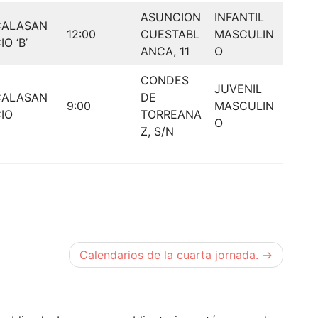
ASUNCION
INFANTIL
CALASAN
12:00
CUESTABL
MASCULIN
IO ‘B’
ANCA, 11
O
CONDES
JUVENIL
CALASAN
DE
9:00
MASCULIN
IO
TORREANA
O
Z, S/N
Calendarios de la cuarta jornada.