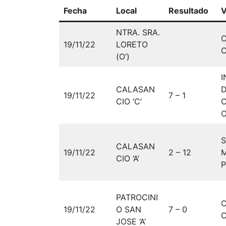
Fecha
Local
Resultado
V
NTRA. SRA.
19/11/22
LORETO
C
(O’)
CALASAN
19/11/22
7 – 1
CIO ‘C’
O
CALASAN
19/11/22
2 – 12
M
CIO ‘A’
P
PATROCINI
19/11/22
O SAN
7 – 0
C
JOSE ‘A’