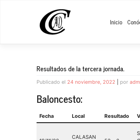
Saltar
al
contenido
Inicio
Conó
Resultados de la tercera jornada.
Publicado el
24 noviembre, 2022
|
por
adm
Baloncesto:
Fecha
Local
Resultado
V
S
CALASAN