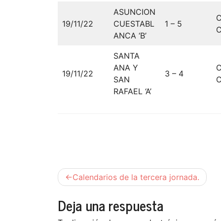
ASUNCION
19/11/22
CUESTABL
1 – 5
C
ANCA ‘B’
SANTA
ANA Y
19/11/22
3 – 4
SAN
C
RAFAEL ‘A’
Navegación
Calendarios de la tercera jornada.
de
Deja una respuesta
entradas