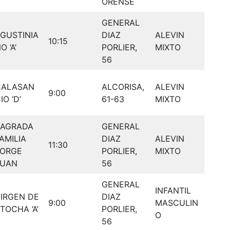
ORENSE
GENERAL
GUSTINIA
DIAZ
ALEVIN
10:15
O ‘A’
PORLIER,
MIXTO
56
CALASAN
ALCORISA,
ALEVIN
9:00
IO ‘D’
61-63
MIXTO
SAGRADA
GENERAL
AMILIA
DIAZ
ALEVIN
11:30
JORGE
PORLIER,
MIXTO
JUAN
56
GENERAL
INFANTIL
IRGEN DE
DIAZ
9:00
MASCULIN
TOCHA ‘A’
PORLIER,
O
56