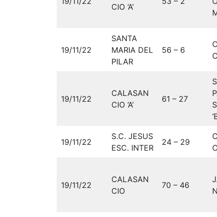
19/11/22
53 – 2
O
CIO ‘A’
SANTA
19/11/22
MARIA DEL
56 – 6
C
PILAR
CALASAN
P
19/11/22
61 – 27
CIO ‘A’
‘
S.C. JESUS
19/11/22
24 – 29
ESC. INTER
C
CALASAN
J
19/11/22
70 – 46
CIO