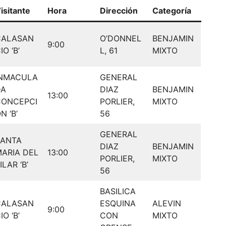
isitante
Hora
Dirección
Categoría
CALASAN
O’DONNEL
BENJAMIN
9:00
IO ‘B’
L, 61
MIXTO
INMACULA
GENERAL
DA
DIAZ
BENJAMIN
13:00
CONCEPCI
PORLIER,
MIXTO
N ‘B’
56
GENERAL
SANTA
DIAZ
BENJAMIN
ARIA DEL
13:00
PORLIER,
MIXTO
ILAR ‘B’
56
BASILICA
CALASAN
ESQUINA
ALEVIN
9:00
IO ‘B’
CON
MIXTO