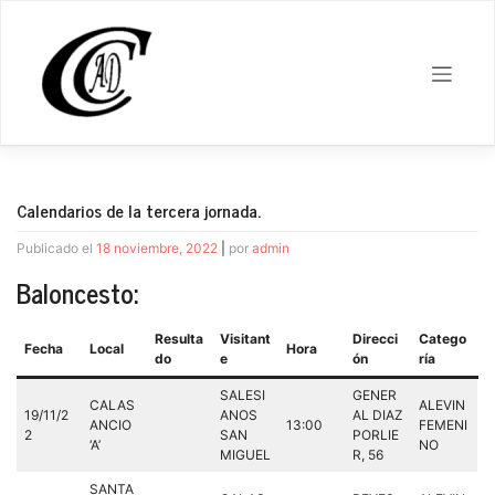
Saltar
al
contenido
Calendarios de la tercera jornada.
Publicado el
18 noviembre, 2022
|
por
admin
Baloncesto:
Resulta
Visitant
Direcci
Catego
Fecha
Local
Hora
do
e
ón
ría
SALESI
GENER
CALAS
ALEVIN
19/11/2
ANOS
AL DIAZ
ANCIO
13:00
FEMENI
2
SAN
PORLIE
‘A’
NO
MIGUEL
R, 56
SANTA