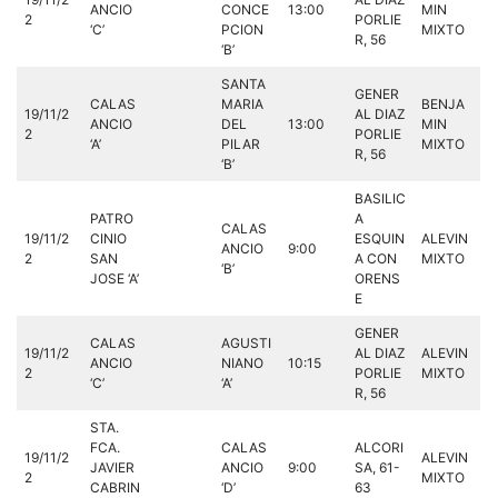
ANCIO
CONCE
13:00
MIN
2
PORLIE
‘C’
PCION
MIXTO
R, 56
‘B’
SANTA
GENER
CALAS
MARIA
BENJA
19/11/2
AL DIAZ
ANCIO
DEL
13:00
MIN
2
PORLIE
‘A’
PILAR
MIXTO
R, 56
‘B’
BASILIC
PATRO
A
CALAS
19/11/2
CINIO
ESQUIN
ALEVIN
ANCIO
9:00
2
SAN
A CON
MIXTO
‘B’
JOSE ‘A’
ORENS
E
GENER
CALAS
AGUSTI
19/11/2
AL DIAZ
ALEVIN
ANCIO
NIANO
10:15
2
PORLIE
MIXTO
‘C’
‘A’
R, 56
STA.
FCA.
CALAS
ALCORI
19/11/2
ALEVIN
JAVIER
ANCIO
9:00
SA, 61-
2
MIXTO
CABRIN
‘D’
63