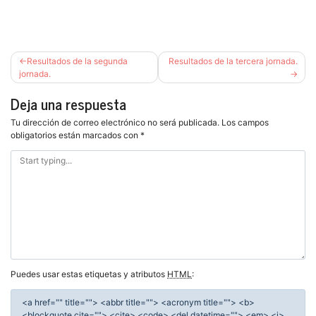
Navegación
Resultados de la segunda
Resultados de la tercera jornada.
de
jornada.
entradas
Deja una respuesta
Tu dirección de correo electrónico no será publicada.
Los campos
obligatorios están marcados con
*
Puedes usar estas etiquetas y atributos
HTML
:
<a href="" title=""> <abbr title=""> <acronym title=""> <b>
<blockquote cite=""> <cite> <code> <del datetime=""> <em> <i>