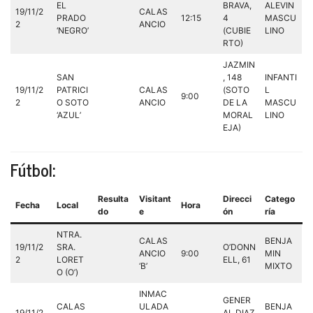
EL
BRAVA,
ALEVIN
19/11/2
CALAS
PRADO
12:15
4
MASCU
2
ANCIO
‘NEGRO’
(CUBIE
LINO
RTO)
JAZMIN
SAN
, 148
INFANTI
19/11/2
PATRICI
CALAS
(SOTO
L
9:00
2
O SOTO
ANCIO
DE LA
MASCU
‘AZUL’
MORAL
LINO
EJA)
Fútbol:
Resulta
Visitant
Direcci
Catego
Fecha
Local
Hora
do
e
ón
ría
NTRA.
CALAS
BENJA
19/11/2
SRA.
O’DONN
ANCIO
9:00
MIN
2
LORET
ELL, 61
‘B’
MIXTO
O (O’)
INMAC
GENER
CALAS
ULADA
BENJA
19/11/2
AL DIAZ