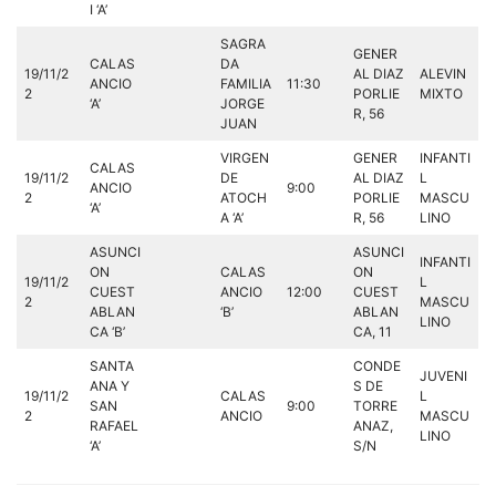
I ‘A’
SAGRA
GENER
CALAS
DA
19/11/2
AL DIAZ
ALEVIN
ANCIO
FAMILIA
11:30
2
PORLIE
MIXTO
‘A’
JORGE
R, 56
JUAN
VIRGEN
GENER
INFANTI
CALAS
19/11/2
DE
AL DIAZ
L
ANCIO
9:00
2
ATOCH
PORLIE
MASCU
‘A’
A ‘A’
R, 56
LINO
ASUNCI
ASUNCI
INFANTI
ON
CALAS
ON
19/11/2
L
CUEST
ANCIO
12:00
CUEST
2
MASCU
ABLAN
‘B’
ABLAN
LINO
CA ‘B’
CA, 11
SANTA
CONDE
JUVENI
ANA Y
S DE
19/11/2
CALAS
L
SAN
9:00
TORRE
2
ANCIO
MASCU
RAFAEL
ANAZ,
LINO
‘A’
S/N