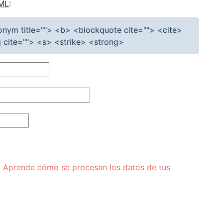
ML
:
cronym title=""> <b> <blockquote cite=""> <cite>
cite=""> <s> <strike> <strong>
.
Aprende cómo se procesan los datos de tus