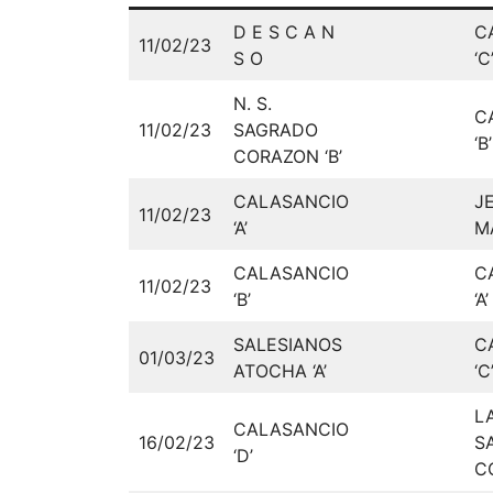
D E S C A N
C
11/02/23
S O
‘C
N. S.
C
11/02/23
SAGRADO
‘B’
CORAZON ‘B’
CALASANCIO
J
11/02/23
‘A’
MA
CALASANCIO
C
11/02/23
‘B’
‘A’
SALESIANOS
C
01/03/23
ATOCHA ‘A’
‘C
L
CALASANCIO
16/02/23
S
‘D’
C