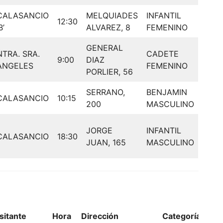
CALASANCIO
MELQUIADES
INFANTIL
12:30
B’
ALVAREZ, 8
FEMENINO
GENERAL
NTRA. SRA.
CADETE
9:00
DIAZ
ANGELES
FEMENINO
PORLIER, 56
SERRANO,
BENJAMIN
CALASANCIO
10:15
200
MASCULINO
JORGE
INFANTIL
CALASANCIO
18:30
JUAN, 165
MASCULINO
sitante
Hora
Dirección
Categoría