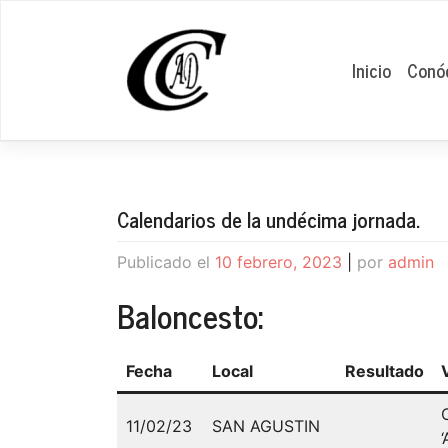
Saltar
al
contenido
Inicio
Conó
Calendarios de la undécima jornada.
Publicado el
10 febrero, 2023
|
por
admin
Baloncesto:
Fecha
Local
Resultado
11/02/23
SAN AGUSTIN
‘