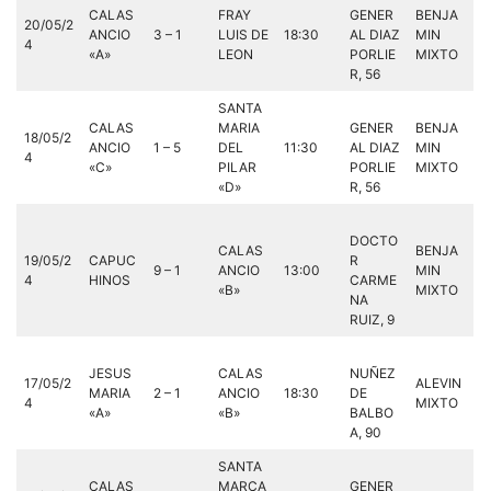
CALAS
FRAY
GENER
BENJA
20/05/2
ANCIO
3 – 1
LUIS DE
18:30
AL DIAZ
MIN
4
«A»
LEON
PORLIE
MIXTO
R, 56
SANTA
CALAS
MARIA
GENER
BENJA
18/05/2
ANCIO
1 – 5
DEL
11:30
AL DIAZ
MIN
4
«C»
PILAR
PORLIE
MIXTO
«D»
R, 56
DOCTO
CALAS
BENJA
19/05/2
CAPUC
R
9 – 1
ANCIO
13:00
MIN
4
HINOS
CARME
«B»
MIXTO
NA
RUIZ, 9
JESUS
CALAS
NUÑEZ
17/05/2
ALEVIN
MARIA
2 – 1
ANCIO
18:30
DE
4
MIXTO
«A»
«B»
BALBO
A, 90
SANTA
CALAS
MARCA
GENER