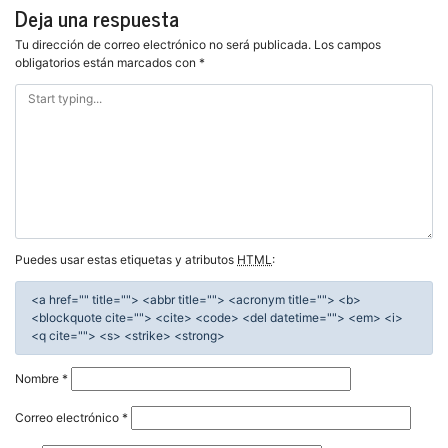
entradas
Deja una respuesta
Tu dirección de correo electrónico no será publicada.
Los campos
obligatorios están marcados con
*
Puedes usar estas etiquetas y atributos
HTML
:
<a href="" title=""> <abbr title=""> <acronym title=""> <b>
<blockquote cite=""> <cite> <code> <del datetime=""> <em> <i>
<q cite=""> <s> <strike> <strong>
Nombre
*
Correo electrónico
*