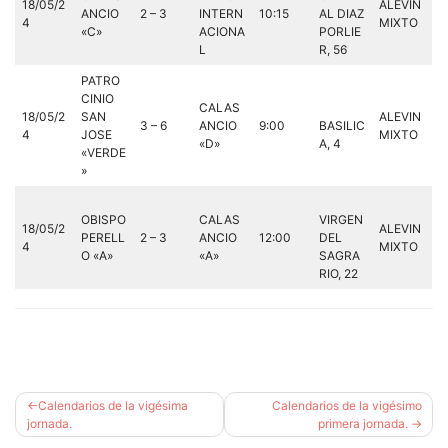
18/05/2
ALEVIN
ANCIO
2 – 3
INTERN
10:15
AL DIAZ
4
MIXTO
«C»
ACIONA
PORLIE
L
R, 56
PATRO
CINIO
CALAS
18/05/2
SAN
ALEVIN
3 – 6
ANCIO
9:00
BASILIC
4
JOSE
MIXTO
«D»
A, 4
«VERDE
»
OBISPO
CALAS
VIRGEN
18/05/2
ALEVIN
PERELL
2 – 3
ANCIO
12:00
DEL
4
MIXTO
O «A»
«A»
SAGRA
RIO, 22
Navegación
Calendarios de la vigésima
Calendarios de la vigésimo
de
jornada.
primera jornada.