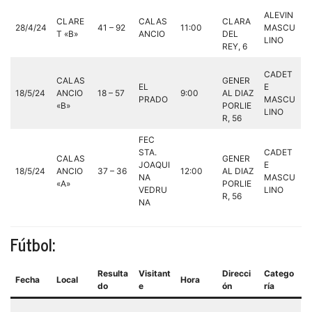
ALEVIN
CLARE
CALAS
CLARA
28/4/24
41 – 92
11:00
MASCU
T «B»
ANCIO
DEL
LINO
REY, 6
CADET
CALAS
GENER
EL
E
18/5/24
ANCIO
18 – 57
9:00
AL DIAZ
PRADO
MASCU
«B»
PORLIE
LINO
R, 56
FEC
STA.
CADET
CALAS
GENER
JOAQUI
E
18/5/24
ANCIO
37 – 36
12:00
AL DIAZ
NA
MASCU
«A»
PORLIE
VEDRU
LINO
R, 56
NA
Fútbol:
Resulta
Visitant
Direcci
Catego
Fecha
Local
Hora
do
e
ón
ría