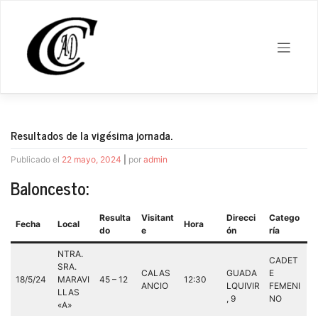
Saltar
al
contenido
Resultados de la vigésima jornada.
Publicado el
22 mayo, 2024
|
por
admin
Baloncesto:
Resulta
Visitant
Direcci
Catego
Fecha
Local
Hora
do
e
ón
ría
NTRA.
CADET
SRA.
CALAS
GUADA
E
18/5/24
MARAVI
45 – 12
12:30
ANCIO
LQUIVIR
FEMENI
LLAS
, 9
NO
«A»