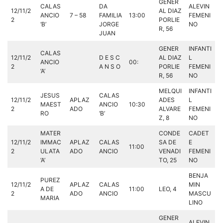
GENER
CALAS
DA
ALEVIN
12/11/2
AL DIAZ
ANCIO
7 – 58
FAMILIA
13:00
FEMENI
2
PORLIE
‘B’
JORGE
NO
R, 56
JUAN
GENER
INFANTI
CALAS
12/11/2
D E S C
AL DIAZ
L
ANCIO
00:
2
A N S O
PORLIE
FEMENI
‘A’
R, 56
NO
MELQUI
INFANTI
JESUS
CALAS
12/11/2
APLAZ
ADES
L
MAEST
ANCIO
10:30
2
ADO
ALVARE
FEMENI
RO
‘B’
Z, 8
NO
MATER
CONDE
CADET
12/11/2
IMMAC
APLAZ
CALAS
SA DE
E
11:00
2
ULATA
ADO
ANCIO
VENADI
FEMENI
‘A’
TO, 25
NO
BENJA
PUREZ
12/11/2
APLAZ
CALAS
MIN
A DE
11:00
LEO, 4
2
ADO
ANCIO
MASCU
MARIA
LINO
GENER
ALEVIN