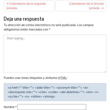
Navegación
Calendarios de la segunda
Calendarios de la tercera
de
jornada.
jornada.
entradas
Deja una respuesta
Tu dirección de correo electrónico no será publicada.
Los campos
obligatorios están marcados con
*
Puedes usar estas etiquetas y atributos
HTML
:
<a href="" title=""> <abbr title=""> <acronym title=""> <b>
<blockquote cite=""> <cite> <code> <del datetime=""> <em> <i>
<q cite=""> <s> <strike> <strong>
Nombre
*