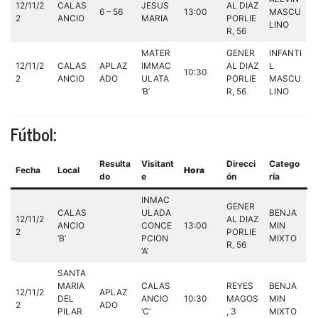
12/11/2
CALAS
JESUS
AL DIAZ
6 – 56
13:00
MASCU
2
ANCIO
MARIA
PORLIE
LINO
R, 56
MATER
GENER
INFANTI
12/11/2
CALAS
APLAZ
IMMAC
AL DIAZ
L
10:30
2
ANCIO
ADO
ULATA
PORLIE
MASCU
‘B’
R, 56
LINO
Fútbol:
Resulta
Visitant
Direcci
Catego
Fecha
Local
Hora
do
e
ón
ría
INMAC
GENER
CALAS
ULADA
BENJA
12/11/2
AL DIAZ
ANCIO
CONCE
13:00
MIN
2
PORLIE
‘B’
PCION
MIXTO
R, 56
‘A’
SANTA
MARIA
CALAS
REYES
BENJA
12/11/2
APLAZ
DEL
ANCIO
10:30
MAGOS
MIN
2
ADO
PILAR
‘C’
, 3
MIXTO