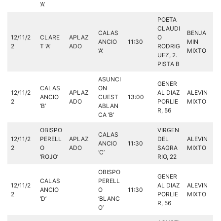
‘A’
POETA
CLAUDI
CALAS
BENJA
12/11/2
CLARE
APLAZ
O
ANCIO
11:30
MIN
2
T ‘A’
ADO
RODRIG
‘A’
MIXTO
UEZ, 2.
PISTA B
ASUNCI
GENER
CALAS
ON
12/11/2
APLAZ
AL DIAZ
ALEVIN
ANCIO
CUEST
13:00
2
ADO
PORLIE
MIXTO
‘B’
ABLAN
R, 56
CA ‘B’
OBISPO
VIRGEN
CALAS
12/11/2
PERELL
APLAZ
DEL
ALEVIN
ANCIO
11:30
2
O
ADO
SAGRA
MIXTO
‘C’
‘ROJO’
RIO, 22
OBISPO
GENER
CALAS
PERELL
12/11/2
AL DIAZ
ALEVIN
ANCIO
O
11:30
2
PORLIE
MIXTO
‘D’
‘BLANC
R, 56
O’