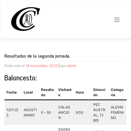
Saltar
al
contenido
Resultados de la segunda jornada.
Publicado el
18 noviembre, 2022
|
por
admin
Baloncesto:
Resulta
Visitant
Direcci
Catego
Fecha
Local
Hora
do
e
ón
ría
PEZ
CALAS
ALEVIN
12/11/2
AGUSTI
AUSTR
0 – 50
ANCIO
9:00
FEMENI
2
NIANO
AL, 13
‘A’
NO
BIS
SAGRA