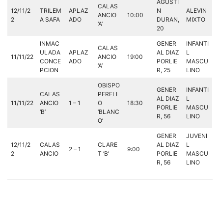
AGUSTI
CALAS
12/11/2
TRILEM
APLAZ
N
ALEVIN
ANCIO
10:00
2
A SAFA
ADO
DURAN,
MIXTO
‘A’
20
INMAC
GENER
INFANTI
CALAS
ULADA
APLAZ
AL DIAZ
L
11/11/22
ANCIO
19:00
CONCE
ADO
PORLIE
MASCU
‘A’
PCION
R, 25
LINO
OBISPO
GENER
INFANTI
CALAS
PERELL
AL DIAZ
L
11/11/22
ANCIO
1 – 1
O
18:30
PORLIE
MASCU
‘B’
‘BLANC
R, 56
LINO
O’
GENER
JUVENI
12/11/2
CALAS
CLARE
AL DIAZ
L
2 – 1
9:00
2
ANCIO
T ‘B’
PORLIE
MASCU
R, 56
LINO