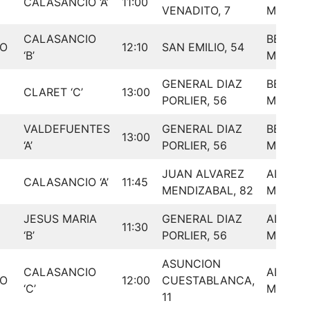
CALASANCIO ‘A’
11:00
VENADITO, 7
MIXTO
CALASANCIO
BENJAM
DO
12:10
SAN EMILIO, 54
‘B’
MIXTO
GENERAL DIAZ
BENJAM
CLARET ‘C’
13:00
PORLIER, 56
MIXTO
VALDEFUENTES
GENERAL DIAZ
BENJAM
13:00
‘A’
PORLIER, 56
MIXTO
JUAN ALVAREZ
ALEVIN
CALASANCIO ‘A’
11:45
MENDIZABAL, 82
MIXTO
JESUS MARIA
GENERAL DIAZ
ALEVIN
11:30
‘B’
PORLIER, 56
MIXTO
ASUNCION
CALASANCIO
ALEVIN
DO
12:00
CUESTABLANCA,
‘C’
MIXTO
11