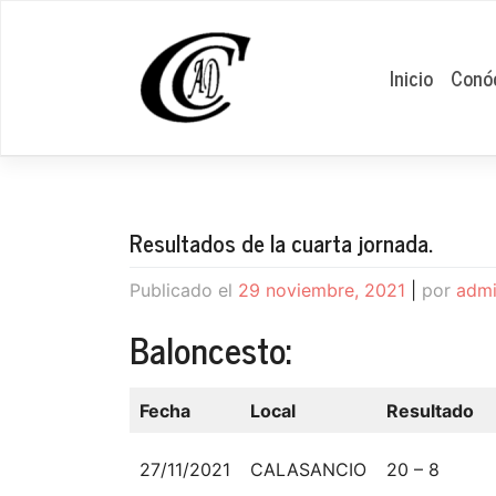
Saltar
al
contenido
Inicio
Conó
Resultados de la cuarta jornada.
Publicado el
29 noviembre, 2021
|
por
adm
Baloncesto:
Fecha
Local
Resultado
27/11/2021
CALASANCIO
20 – 8