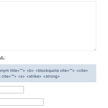
ML
:
cronym title=""> <b> <blockquote cite=""> <cite>
cite=""> <s> <strike> <strong>