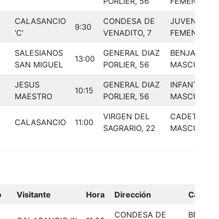
PORLIER, 56
FEMENINO
CALASANCIO
CONDESA DE
JUVENIL
9:30
‘C’
VENADITO, 7
FEMENINO
SALESIANOS
GENERAL DIAZ
BENJAMIN
13:00
SAN MIGUEL
PORLIER, 56
MASCULINO
JESUS
GENERAL DIAZ
INFANTIL
10:15
MAESTRO
PORLIER, 56
MASCULINO
VIRGEN DEL
CADETE
CALASANCIO
11:00
SAGRARIO, 22
MASCULINO
o
Visitante
Hora
Dirección
Categor
CONDESA DE
BENJAM