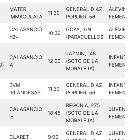
MATER
GENERAL DIAZ
ALEVIN
11:30
IMMACULATA
PORLIER, 56
FEMENINO
CALASANCIO
GOYA, S/N
ALEVIN
10:30
«B»
(PARACUELLOS
FEMENINO
JAZMIN, 148
CALASANCIO
INFANTIL
12:00
(SOTO DE LA
O)
‘A’
FEMENINO
MORALEJA)
BVM
GENERAL DIAZ
INFANTIL
11:30
IRLANDESAS
PORLIER, 56
FEMENINO
BEGONIA, 275
CALASANCIO
JUVENIL
18:45
(SOTO DE LA
‘B’
FEMENINO
MORALEJA)
GENERAL DIAZ
JUVENIL
CLARET
9:00