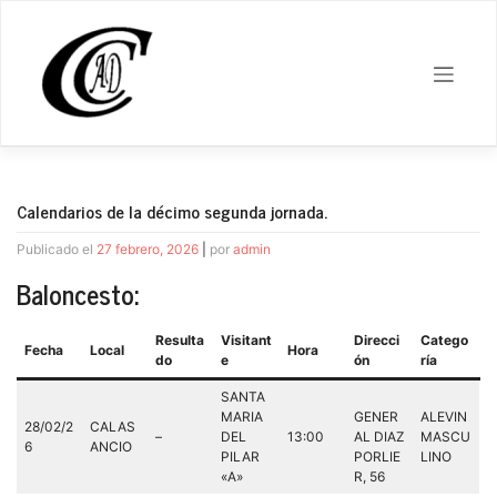
Saltar
al
contenido
Calendarios de la décimo segunda jornada.
Publicado el
27 febrero, 2026
|
por
admin
Baloncesto:
Resulta
Visitant
Direcci
Catego
Fecha
Local
Hora
do
e
ón
ría
SANTA
MARIA
GENER
ALEVIN
28/02/2
CALAS
–
DEL
13:00
AL DIAZ
MASCU
6
ANCIO
PILAR
PORLIE
LINO
«A»
R, 56