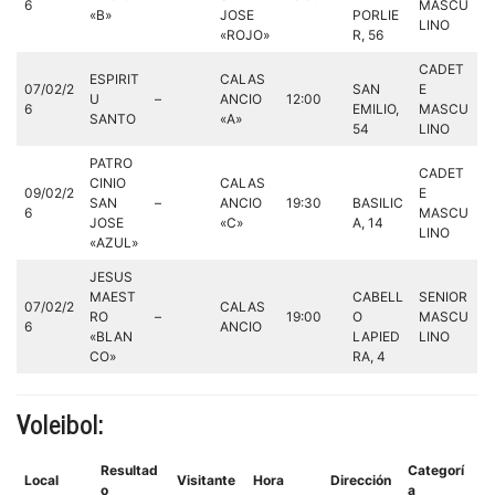
6
MASCU
«B»
JOSE
PORLIE
LINO
«ROJO»
R, 56
CADET
ESPIRIT
CALAS
07/02/2
SAN
E
U
–
ANCIO
12:00
6
EMILIO,
MASCU
SANTO
«A»
54
LINO
PATRO
CADET
CINIO
CALAS
09/02/2
E
SAN
–
ANCIO
19:30
BASILIC
6
MASCU
JOSE
«C»
A, 14
LINO
«AZUL»
JESUS
MAEST
CABELL
SENIOR
07/02/2
CALAS
RO
–
19:00
O
MASCU
6
ANCIO
«BLAN
LAPIED
LINO
CO»
RA, 4
Voleibol:
Resultad
Categorí
Local
Visitante
Hora
Dirección
o
a