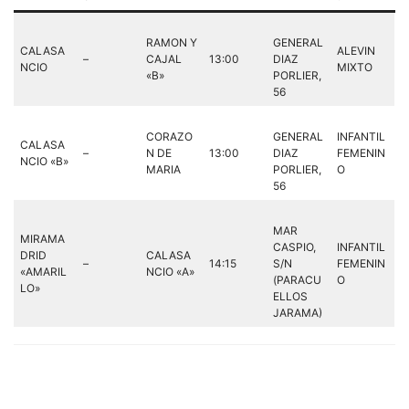
RAMON Y
GENERAL
CALASA
ALEVIN
–
CAJAL
13:00
DIAZ
NCIO
MIXTO
«B»
PORLIER,
56
CORAZO
GENERAL
INFANTIL
CALASA
–
N DE
13:00
DIAZ
FEMENIN
NCIO «B»
MARIA
PORLIER,
O
56
MAR
MIRAMA
CASPIO,
INFANTIL
DRID
CALASA
–
14:15
S/N
FEMENIN
«AMARIL
NCIO «A»
(PARACU
O
LO»
ELLOS
JARAMA)