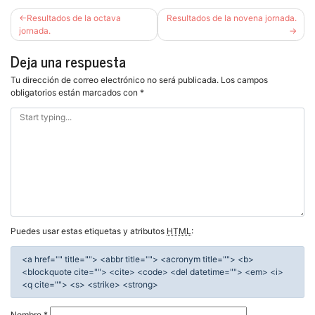
Navegación
Resultados de la octava
Resultados de la novena jornada.
de
jornada.
entradas
Deja una respuesta
Tu dirección de correo electrónico no será publicada.
Los campos
obligatorios están marcados con
*
Puedes usar estas etiquetas y atributos
HTML
:
<a href="" title=""> <abbr title=""> <acronym title=""> <b>
<blockquote cite=""> <cite> <code> <del datetime=""> <em> <i>
<q cite=""> <s> <strike> <strong>
Nombre
*