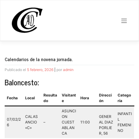
Saltar
al
contenido
Calendarios de la novena jornada.
Publicado el
5 febrero, 2026
|
por
admin
Baloncesto:
Resulta
Visitant
Direcci
Catego
Fecha
Local
Hora
do
e
ón
ría
ASUNCI
INFANTI
CALAS
ON
GENER
07/02/2
L
ANCIO
–
CUEST
11:00
AL DIAZ
6
FEMENI
«C»
ABLAN
PORLIE
NO
CA
R, 56