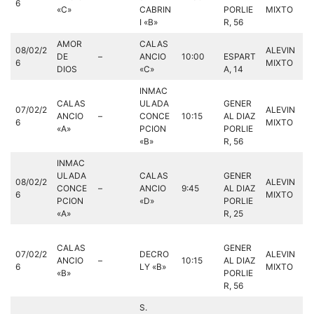
6
«C»
CABRIN
PORLIE
MIXTO
I «B»
R, 56
AMOR
CALAS
08/02/2
ALEVIN
DE
–
ANCIO
10:00
ESPART
6
MIXTO
DIOS
«C»
A, 14
INMAC
CALAS
ULADA
GENER
07/02/2
ALEVIN
ANCIO
–
CONCE
10:15
AL DIAZ
6
MIXTO
«A»
PCION
PORLIE
«B»
R, 56
INMAC
ULADA
CALAS
GENER
08/02/2
ALEVIN
CONCE
–
ANCIO
9:45
AL DIAZ
6
MIXTO
PCION
«D»
PORLIE
«A»
R, 25
CALAS
GENER
07/02/2
DECRO
ALEVIN
ANCIO
–
10:15
AL DIAZ
6
LY «B»
MIXTO
«B»
PORLIE
R, 56
S.