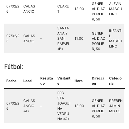
GENER
ALEVIN
07/02/2
CALAS
CLARE
–
13:00
AL DIAZ
MASCU
6
ANCIO
T
PORLIE
LINO
R, 56
SANTA
INFANTI
ANA Y
GENER
07/02/2
CALAS
L
–
SAN
11:00
AL DIAZ
6
ANCIO
MASCU
RAFAEL
PORLIE
LINO
«B»
R, 56
Fútbol:
Resulta
Visitant
Direcci
Catego
Fecha
Local
Hora
do
e
ón
ría
FEC
STA.
CALAS
GENER
PREBEN
07/02/2
JOAQUI
ANCIO
–
13:00
AL DIAZ
JAMIN
6
NA
«A»
PORLIE
MIXTO
VEDRU
R, 56
NA «C»