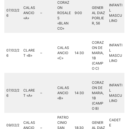
CORAZ
INFANTI
CALAS
ON
GENER
07/02/2
L
ANCIO
–
ROSALE
9:00
AL DIAZ
6
MASCU
«A»
S
PORLIE
LINO
«BLAN
R, 56
CO»
CORAZ
INFANTI
CALAS
ON DE
07/02/2
CLARE
L
–
ANCIO
14:30
MARIA,
6
T «B»
MASCU
«C»
1B
LINO
(CAMP
O C)
CORAZ
INFANTI
CALAS
ON DE
07/02/2
CLARE
L
–
ANCIO
14:30
MARIA,
6
T «A»
MASCU
«B»
1B
LINO
(CAMP
O B)
PATRO
CADET
CALAS
CINIO
GENER
09/02/2
E
ANCIO
–
SAN
18:30
AL DIAZ