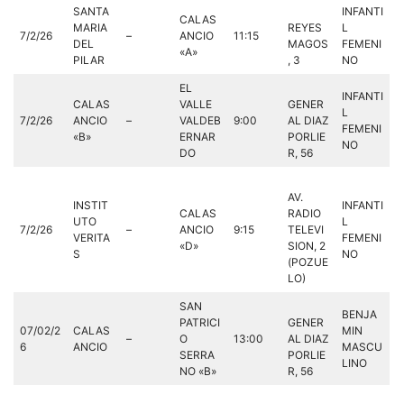
SANTA
INFANTI
CALAS
MARIA
REYES
L
7/2/26
–
ANCIO
11:15
DEL
MAGOS
FEMENI
«A»
PILAR
, 3
NO
EL
INFANTI
CALAS
VALLE
GENER
L
7/2/26
ANCIO
–
VALDEB
9:00
AL DIAZ
FEMENI
«B»
ERNAR
PORLIE
NO
DO
R, 56
AV.
INSTIT
INFANTI
CALAS
RADIO
UTO
L
7/2/26
–
ANCIO
9:15
TELEVI
VERITA
FEMENI
«D»
SION, 2
S
NO
(POZUE
LO)
SAN
BENJA
PATRICI
GENER
07/02/2
CALAS
MIN
–
O
13:00
AL DIAZ
6
ANCIO
MASCU
SERRA
PORLIE
LINO
NO «B»
R, 56