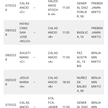
SALESI
CALAS
GENER
PREBEN
07/02/2
ANOS
ANCIO
–
11:30
AL DIAZ
JAMIN
6
ATOCH
«C»
PORLIE
MIXTO
A «A»
R, 56
PATRO
CINIO
CALAS
PREBEN
08/02/2
SAN
–
ANCIO
11:20
BASILIC
JAMIN
6
JOSE
«B»
A, 14
MIXTO
«ROJO»
AGUSTI
CALAS
PEZ
BENJA
08/02/2
NIANO
–
ANCIO
11:30
AUSTR
MIN
6
«C»
«A»
AL, 13
MIXTO
BIS
JESUS
CALAS
NUÑEZ
BENJA
06/02/2
MARIA
–
ANCIO
18:30
DE
MIN
6
«A»
«B»
BALBO
MIXTO
A, 90
STA.
CALAS
FCA.
GENER
BENJA
07/02/2
ANCIO
–
JAVIER
11:30
AL DIAZ
MIN