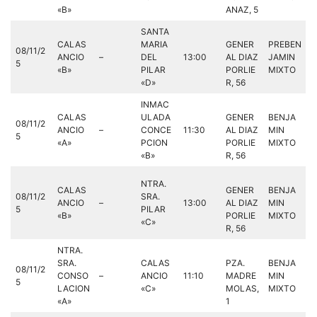
«B»
ANAZ, 5
SANTA
CALAS
MARIA
GENER
PREBEN
08/11/2
ANCIO
–
DEL
13:00
AL DIAZ
JAMIN
5
«B»
PILAR
PORLIE
MIXTO
«D»
R, 56
INMAC
CALAS
ULADA
GENER
BENJA
08/11/2
ANCIO
–
CONCE
11:30
AL DIAZ
MIN
5
«A»
PCION
PORLIE
MIXTO
«B»
R, 56
NTRA.
CALAS
GENER
BENJA
08/11/2
SRA.
ANCIO
–
13:00
AL DIAZ
MIN
5
PILAR
«B»
PORLIE
MIXTO
«C»
R, 56
NTRA.
SRA.
CALAS
PZA.
BENJA
08/11/2
CONSO
–
ANCIO
11:10
MADRE
MIN
5
LACION
«C»
MOLAS,
MIXTO
«A»
1