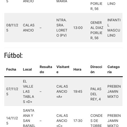
5
ANCIO
MARIA
PORLIE
LINO
R, 56
NTRA.
INFANTI
GENER
08/11/2
CALAS
SRA.
L
–
13:00
AL DIAZ
5
ANCIO
LORET
MASCU
PORLIE
O (PV)
LINO
R, 56
Fútbol:
Resulta
Visitant
Direcci
Catego
Fecha
Local
Hora
do
e
ón
ría
EL
VALLE
CALAS
PREBEN
07/11/2
PALAS
LAS
–
ANCIO
19:45
JAMIN
5
DEL
TABLA
«A»
MIXTO
REY, 4
S «D»
SANTA
ANA Y
CALAS
CONDE
PREBEN
14/11/2
SAN
–
ANCIO
17:30
S DE
JAMIN
5
RAFAEL
«C»
TORRE
MIXTO