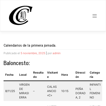
Saltar
al
contenido
Calendarios de la primera jornada.
Publicado el
5 noviembre, 2025
|
por
admin
Baloncesto:
Resulta
Visitant
Direcci
Catego
Fecha
Local
Hora
do
e
ón
ría
VIRGEN
INFANTI
CALAS
DE
PEÑA
L
8/11/25
–
ANCIO
10:15
MIRASI
DORAD
FEMENI
«C»
ERRA
A, 2
NO