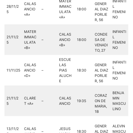
MATER
INFANTI
CALAS
GENER
28/11/2
IMMAC
L
ANCIO
–
18:00
AL DIAZ
5
ULATA
FEMENI
«A»
PORLIE
«A»
NO
R, 56
MATER
INFANTI
CALAS
CONDE
21/11/2
IMMAC
L
–
ANCIO
18:00
SA DE
5
ULATA
FEMENI
«B»
VENADI
«B»
NO
TO, 27
ESCUE
INFANTI
CALAS
LAS
GENER
L
11/11/25
ANCIO
–
PIAS
18:30
AL DIAZ
FEMENI
«D»
ALUCH
PORLIE
NO
E
R, 56
BENJA
CORAZ
21/11/2
CLARE
CALAS
MIN
–
19:35
ON DE
5
T «A»
ANCIO
MASCU
MARIA,
LINO
1B
GENER
ALEVIN
13/11/2
CALAS
JESUS
–
18:30
AL DIAZ
MASCU