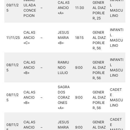
CALAS
GENER
09/11/2
ULADA
L
–
ANCIO
11:30
AL DIAZ
5
CONCE
MASCU
«A»
PORLIE
PCION
LINO
R, 25
INFANTI
CALAS
JESUS
GENER
L
11/11/25
ANCIO
–
MARIA
18:15
AL DIAZ
MASCU
«C»
«B»
PORLIE
LINO
R, 56
INFANTI
CALAS
RAIMU
GENER
08/11/2
L
ANCIO
–
NDO
9:00
AL DIAZ
5
MASCU
«B»
LULIO
PORLIE
LINO
R, 56
SAGRA
CADET
CALAS
DOS
GENER
08/11/2
E
ANCIO
–
CORAZ
9:00
AL DIAZ
5
MASCU
«B»
ONES
PORLIE
LINO
«A»
R, 56
CADET
CALAS
JESUS
GENER
08/11/2
E
ANCIO
–
MARIA
9:00
AL DIAZ
5
MASCU