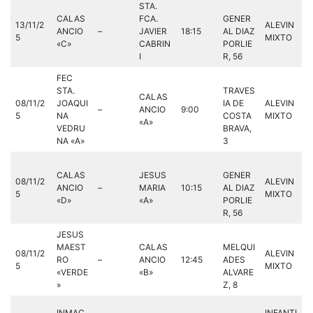
STA.
CALAS
FCA.
GENER
13/11/2
ALEVIN
ANCIO
–
JAVIER
18:15
AL DIAZ
5
MIXTO
«C»
CABRIN
PORLIE
I
R, 56
FEC
STA.
TRAVES
CALAS
08/11/2
JOAQUI
IA DE
ALEVIN
–
ANCIO
9:00
5
NA
COSTA
MIXTO
«A»
VEDRU
BRAVA,
NA «A»
3
CALAS
JESUS
GENER
08/11/2
ALEVIN
ANCIO
–
MARIA
10:15
AL DIAZ
5
MIXTO
«D»
«A»
PORLIE
R, 56
JESUS
MAEST
CALAS
MELQUI
08/11/2
ALEVIN
RO
–
ANCIO
12:45
ADES
5
MIXTO
«VERDE
«B»
ALVARE
»
Z, 8
INMAC
INFANTI