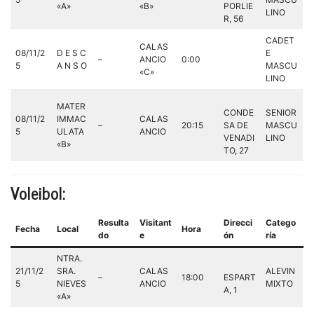
«A»
«B»
PORLIE
LINO
R, 56
CADET
CALAS
08/11/2
D E S C
E
–
ANCIO
0:00
5
A N S O
MASCU
«C»
LINO
MATER
CONDE
SENIOR
08/11/2
IMMAC
CALAS
–
20:15
SA DE
MASCU
5
ULATA
ANCIO
VENADI
LINO
«B»
TO, 27
Voleibol:
Resulta
Visitant
Direcci
Catego
Fecha
Local
Hora
do
e
ón
ría
NTRA.
21/11/2
SRA.
CALAS
ALEVIN
–
18:00
ESPART
5
NIEVES
ANCIO
MIXTO
A, 1
«A»