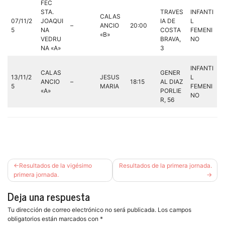
FEC
STA.
TRAVES
INFANTI
CALAS
07/11/2
JOAQUI
IA DE
L
–
ANCIO
20:00
5
NA
COSTA
FEMENI
«B»
VEDRU
BRAVA,
NO
NA «A»
3
INFANTI
CALAS
GENER
13/11/2
JESUS
L
ANCIO
–
18:15
AL DIAZ
5
MARIA
FEMENI
«A»
PORLIE
NO
R, 56
Navegación
Resultados de la vigésimo
Resultados de la primera jornada.
de
primera jornada.
entradas
Deja una respuesta
Tu dirección de correo electrónico no será publicada.
Los campos
obligatorios están marcados con
*