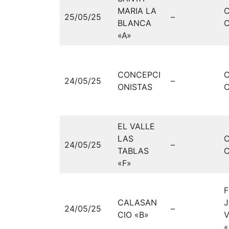
MARIA LA
25/05/25
–
BLANCA
C
«A»
CONCEPCI
24/05/25
–
ONISTAS
C
EL VALLE
LAS
24/05/25
–
TABLAS
C
«F»
F
CALASAN
24/05/25
–
CIO «B»
«