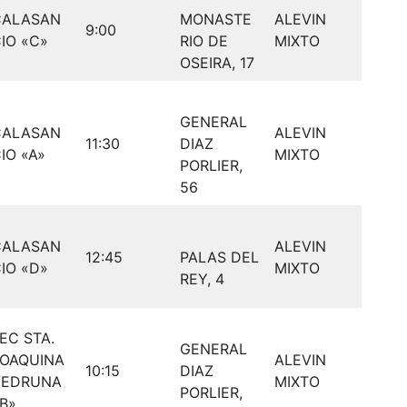
CALASAN
MONASTE
ALEVIN
9:00
IO «C»
RIO DE
MIXTO
OSEIRA, 17
GENERAL
CALASAN
ALEVIN
11:30
DIAZ
IO «A»
MIXTO
PORLIER,
56
CALASAN
ALEVIN
12:45
PALAS DEL
IO «D»
MIXTO
REY, 4
EC STA.
GENERAL
JOAQUINA
ALEVIN
10:15
DIAZ
VEDRUNA
MIXTO
PORLIER,
B»