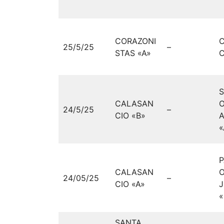
CORAZONI
25/5/25
–
STAS «A»
C
S
CALASAN
24/5/25
–
CIO «B»
«
P
CALASAN
O
24/05/25
–
CIO «A»
SANTA