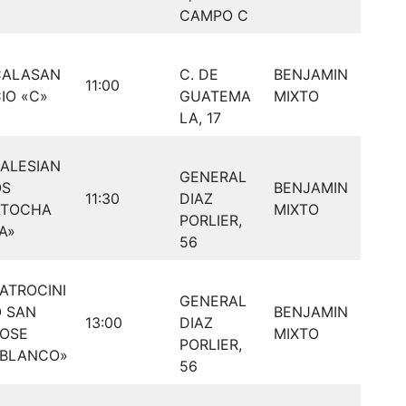
CAMPO C
CALASAN
C. DE
BENJAMIN
11:00
IO «C»
GUATEMA
MIXTO
LA, 17
ALESIAN
GENERAL
OS
BENJAMIN
11:30
DIAZ
ATOCHA
MIXTO
PORLIER,
A»
56
ATROCINI
GENERAL
 SAN
BENJAMIN
13:00
DIAZ
JOSE
MIXTO
PORLIER,
«BLANCO»
56