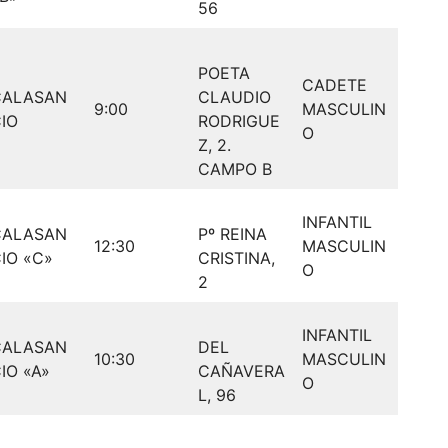
56
POETA
CADETE
CALASAN
CLAUDIO
9:00
MASCULIN
IO
RODRIGUE
O
Z, 2.
CAMPO B
INFANTIL
CALASAN
Pº REINA
12:30
MASCULIN
IO «C»
CRISTINA,
O
2
INFANTIL
CALASAN
DEL
10:30
MASCULIN
IO «A»
CAÑAVERA
O
L, 96