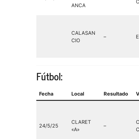
C
ANCA
CALASAN
–
E
CIO
Fútbol:
Fecha
Local
Resultado
V
CLARET
24/5/25
–
«A»
C