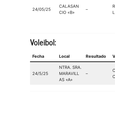
CALASAN
24/05/25
–
CIO «B»
L
Voleibol:
Fecha
Local
Resultado
V
NTRA. SRA.
24/5/25
MARAVILL
–
C
AS «A»