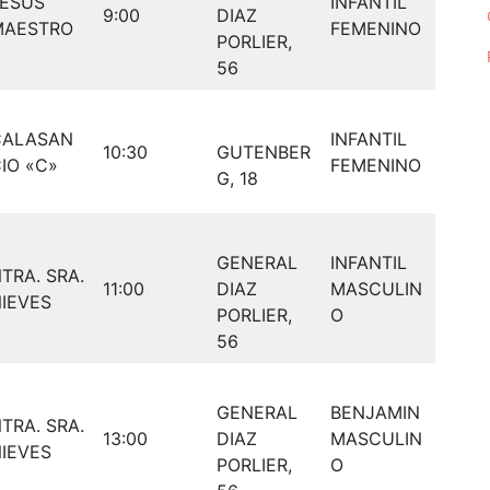
JESUS
INFANTIL
9:00
DIAZ
MAESTRO
FEMENINO
PORLIER,
56
CALASAN
INFANTIL
10:30
GUTENBER
IO «C»
FEMENINO
G, 18
GENERAL
INFANTIL
TRA. SRA.
11:00
DIAZ
MASCULIN
IEVES
PORLIER,
O
56
GENERAL
BENJAMIN
TRA. SRA.
13:00
DIAZ
MASCULIN
IEVES
PORLIER,
O