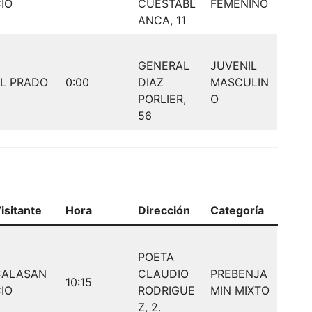
IO
CUESTABL
FEMENINO
ANCA, 11
GENERAL
JUVENIL
L PRADO
0:00
DIAZ
MASCULIN
PORLIER,
O
56
isitante
Hora
Dirección
Categoría
POETA
CALASAN
CLAUDIO
PREBENJA
10:15
IO
RODRIGUE
MIN MIXTO
Z, 2.