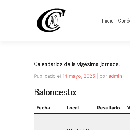
Saltar
al
contenido
Inicio
Conó
Calendarios de la vigésima jornada.
Publicado el
14 mayo, 2025
|
por
admin
Baloncesto:
Fecha
Local
Resultado
V