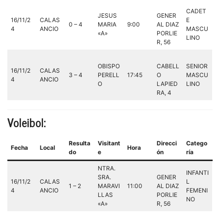
CADET
JESUS
GENER
16/11/2
CALAS
E
0 – 4
MARIA
9:00
AL DIAZ
4
ANCIO
MASCU
«A»
PORLIE
LINO
R, 56
OBISPO
CABELL
SENIOR
16/11/2
CALAS
3 – 4
PERELL
17:45
O
MASCU
4
ANCIO
O
LAPIED
LINO
RA, 4
Voleibol:
Resulta
Visitant
Direcci
Catego
Fecha
Local
Hora
do
e
ón
ría
NTRA.
INFANTI
SRA.
GENER
16/11/2
CALAS
L
1 – 2
MARAVI
11:00
AL DIAZ
4
ANCIO
FEMENI
LLAS
PORLIE
NO
«A»
R, 56