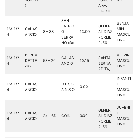
)
A AV.
PIO XII
SAN
BENJA
PATRICI
GENER
16/11/2
CALAS
MIN
8 – 38
O
13:00
AL DIAZ
4
ANCIO
MASCU
SERRA
PORLIE
LINO
NO «B»
R, 56
BERNA
ALEVIN
16/11/2
CALAS
SANTA
DETTE
58 – 20
10:15
MASCU
4
ANCIO
BERNA
«B»
LINO
RDITA, 1
INFANTI
16/11/2
CALAS
D E S C
L
–
0:00
4
ANCIO
A N S O
MASCU
LINO
JUVENI
GENER
16/11/2
CALAS
L
24 – 65
COIN
9:00
AL DIAZ
4
ANCIO
MASCU
PORLIE
LINO
R, 56