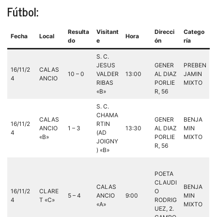
Fútbol:
Resulta
Visitant
Direcci
Catego
Fecha
Local
Hora
do
e
ón
ría
S. C.
JESUS
GENER
PREBEN
16/11/2
CALAS
10 – 0
VALDER
13:00
AL DIAZ
JAMIN
4
ANCIO
RIBAS
PORLIE
MIXTO
«B»
R, 56
S. C.
CHAMA
CALAS
GENER
BENJA
16/11/2
RTIN
ANCIO
1 – 3
13:30
AL DIAZ
MIN
4
(AD
«B»
PORLIE
MIXTO
JOIGNY
R, 56
) «B»
POETA
CLAUDI
CALAS
BENJA
16/11/2
CLARE
O
5 – 4
ANCIO
9:00
MIN
4
T «C»
RODRIG
«A»
MIXTO
UEZ, 2.