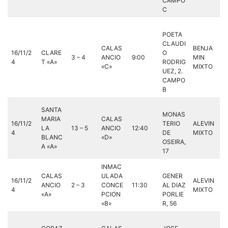
CAMPO
C
POETA
CLAUDI
CALAS
BENJA
16/11/2
CLARE
O
3 – 4
ANCIO
9:00
MIN
4
T «A»
RODRIG
«C»
MIXTO
UEZ, 2.
CAMPO
B
SANTA
MONAS
MARIA
CALAS
16/11/2
TERIO
ALEVIN
LA
13 – 5
ANCIO
12:40
4
DE
MIXTO
BLANC
«D»
OSEIRA,
A «A»
17
INMAC
CALAS
ULADA
GENER
16/11/2
ALEVIN
ANCIO
2 – 3
CONCE
11:30
AL DIAZ
4
MIXTO
«A»
PCION
PORLIE
«B»
R, 56