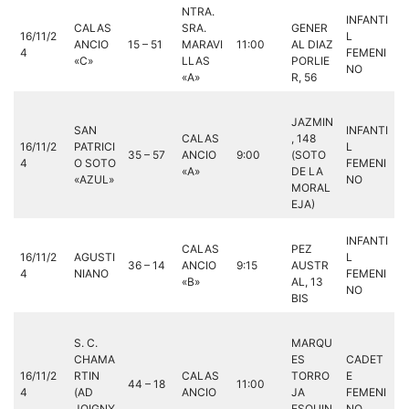
NTRA.
INFANTI
CALAS
SRA.
GENER
16/11/2
L
ANCIO
15 – 51
MARAVI
11:00
AL DIAZ
4
FEMENI
«C»
LLAS
PORLIE
NO
«A»
R, 56
JAZMIN
SAN
INFANTI
CALAS
, 148
16/11/2
PATRICI
L
35 – 57
ANCIO
9:00
(SOTO
4
O SOTO
FEMENI
«A»
DE LA
«AZUL»
NO
MORAL
EJA)
INFANTI
CALAS
PEZ
16/11/2
AGUSTI
L
36 – 14
ANCIO
9:15
AUSTR
4
NIANO
FEMENI
«B»
AL, 13
NO
BIS
S. C.
MARQU
CHAMA
ES
CADET
16/11/2
RTIN
CALAS
TORRO
E
44 – 18
11:00
4
(AD
ANCIO
JA
FEMENI
JOIGNY
ESQUIN
NO