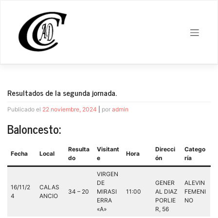
Saltar
al
contenido
Resultados de la segunda jornada.
Publicado el
22 noviembre, 2024
|
por
admin
Baloncesto:
Resulta
Visitant
Direcci
Catego
Fecha
Local
Hora
do
e
ón
ría
VIRGEN
DE
GENER
ALEVIN
16/11/2
CALAS
34 – 20
MIRASI
11:00
AL DIAZ
FEMENI
4
ANCIO
ERRA
PORLIE
NO
«A»
R, 56