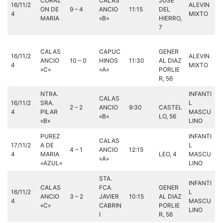
CORAZ
CALAS
JOSE
16/11/2
ALEVIN
ON DE
9 – 4
ANCIO
11:15
DEL
4
MIXTO
MARIA
«B»
HIERRO,
7
CALAS
CAPUC
GENER
16/11/2
ALEVIN
ANCIO
10 – 0
HINOS
11:30
AL DIAZ
4
MIXTO
«C»
«A»
PORLIE
R, 56
NTRA.
INFANTI
CALAS
16/11/2
SRA.
L
2 – 2
ANCIO
9:30
CASTEL
4
PILAR
MASCU
«B»
LO, 56
«B»
LINO
PUREZ
INFANTI
CALAS
17/11/2
A DE
L
4 – 1
ANCIO
12:15
4
MARIA
LEO, 4
MASCU
«A»
«AZUL»
LINO
STA.
INFANTI
CALAS
FCA.
GENER
16/11/2
L
ANCIO
3 – 2
JAVIER
10:15
AL DIAZ
4
MASCU
«C»
CABRIN
PORLIE
LINO
I
R, 56