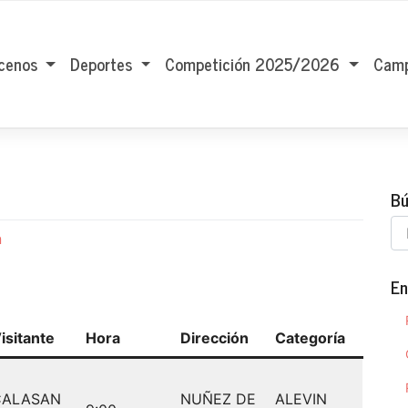
cenos
Deportes
Competición 2025/2026
Camp
Bú
n
En
isitante
Hora
Dirección
Categoría
CALASAN
NUÑEZ DE
ALEVIN