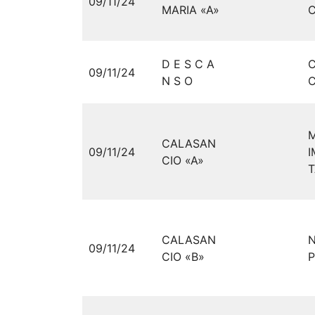
09/11/24
MARIA «A»
C
D E S C A
09/11/24
N S O
C
CALASAN
09/11/24
CIO «A»
T
CALASAN
N
09/11/24
CIO «B»
P