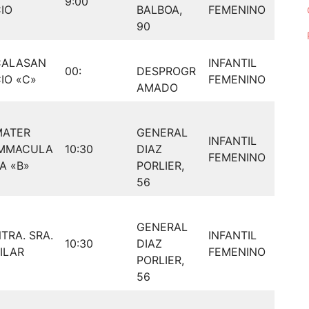
9:00
IO
BALBOA,
FEMENINO
90
CALASAN
INFANTIL
00:
DESPROGR
IO «C»
FEMENINO
AMADO
MATER
GENERAL
INFANTIL
IMMACULA
10:30
DIAZ
FEMENINO
A «B»
PORLIER,
56
GENERAL
TRA. SRA.
INFANTIL
10:30
DIAZ
ILAR
FEMENINO
PORLIER,
56