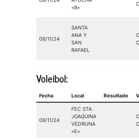
C
«B»
SANTA
ANA Y
09/11/24
SAN
C
RAFAEL
Voleibol:
Fecha
Local
Resultado
V
FEC STA.
JOAQUINA
09/11/24
VEDRUNA
C
«E»