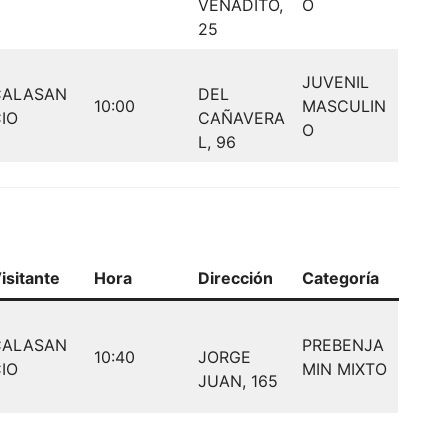
VENADITO,
O
25
JUVENIL
CALASAN
DEL
10:00
MASCULIN
IO
CAÑAVERA
O
L, 96
isitante
Hora
Dirección
Categoría
CALASAN
PREBENJA
10:40
JORGE
IO
MIN MIXTO
JUAN, 165