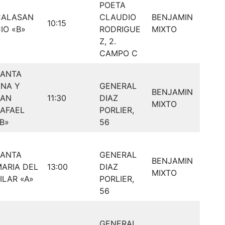
POETA
CALASAN
CLAUDIO
BENJAMIN
10:15
IO «B»
RODRIGUE
MIXTO
Z, 2.
CAMPO C
SANTA
NA Y
GENERAL
BENJAMIN
SAN
11:30
DIAZ
MIXTO
AFAEL
PORLIER,
B»
56
SANTA
GENERAL
BENJAMIN
ARIA DEL
13:00
DIAZ
MIXTO
ILAR «A»
PORLIER,
56
GENERAL