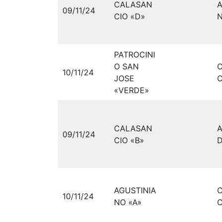
CALASAN
A
09/11/24
CIO «D»
N
PATROCINI
O SAN
10/11/24
JOSE
C
«VERDE»
CALASAN
09/11/24
CIO «B»
D
AGUSTINIA
10/11/24
NO «A»
C