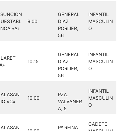
ASUNCION
GENERAL
INFANTIL
CUESTABL
9:00
DIAZ
MASCULIN
NCA «A»
PORLIER,
O
56
GENERAL
INFANTIL
CLARET
10:15
DIAZ
MASCULIN
A»
PORLIER,
O
56
INFANTIL
CALASAN
PZA.
10:00
MASCULIN
IO «C»
VALVANER
O
A, 5
CADETE
CALASAN
Pº REINA
10:00
MASCULIN