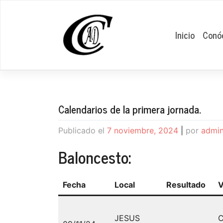
Saltar
al
contenido
Inicio
Conó
Calendarios de la primera jornada.
Publicado el
7 noviembre, 2024
|
por
admi
Baloncesto:
Fecha
Local
Resultado
V
JESUS