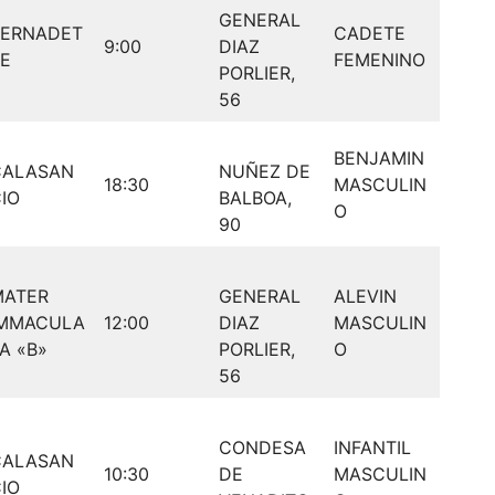
GENERAL
BERNADET
CADETE
9:00
DIAZ
E
FEMENINO
PORLIER,
56
BENJAMIN
CALASAN
NUÑEZ DE
18:30
MASCULIN
IO
BALBOA,
O
90
MATER
GENERAL
ALEVIN
IMMACULA
12:00
DIAZ
MASCULIN
A «B»
PORLIER,
O
56
CONDESA
INFANTIL
CALASAN
10:30
DE
MASCULIN
IO