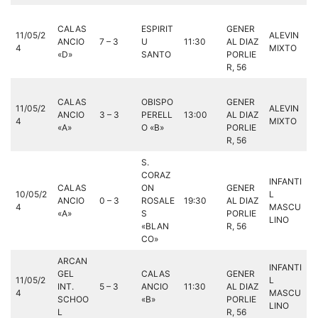
CALAS
ESPIRIT
GENER
11/05/2
ALEVIN
ANCIO
7 – 3
U
11:30
AL DIAZ
4
MIXTO
«D»
SANTO
PORLIE
R, 56
CALAS
OBISPO
GENER
11/05/2
ALEVIN
ANCIO
3 – 3
PERELL
13:00
AL DIAZ
4
MIXTO
«A»
O «B»
PORLIE
R, 56
S.
CORAZ
INFANTI
CALAS
ON
GENER
10/05/2
L
ANCIO
0 – 3
ROSALE
19:30
AL DIAZ
4
MASCU
«A»
S
PORLIE
LINO
«BLAN
R, 56
CO»
ARCAN
INFANTI
GEL
CALAS
GENER
11/05/2
L
INT.
5 – 3
ANCIO
11:30
AL DIAZ
4
MASCU
SCHOO
«B»
PORLIE
LINO
L
R, 56