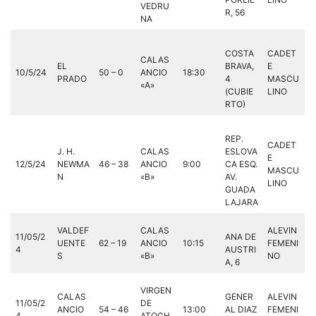
VEDRU
R, 56
NA
COSTA
CADET
CALAS
EL
BRAVA,
E
10/5/24
50 – 0
ANCIO
18:30
PRADO
4
MASCU
«A»
(CUBIE
LINO
RTO)
REP.
CADET
J. H.
CALAS
ESLOVA
E
12/5/24
NEWMA
46 – 38
ANCIO
9:00
CA ESQ.
MASCU
N
«B»
AV.
LINO
GUADA
LAJARA
VALDEF
CALAS
ALEVIN
11/05/2
ANA DE
UENTE
62 – 19
ANCIO
10:15
FEMENI
4
AUSTRI
S
«B»
NO
A, 6
VIRGEN
CALAS
GENER
ALEVIN
11/05/2
DE
ANCIO
54 – 46
13:00
AL DIAZ
FEMENI
4
ATOCH