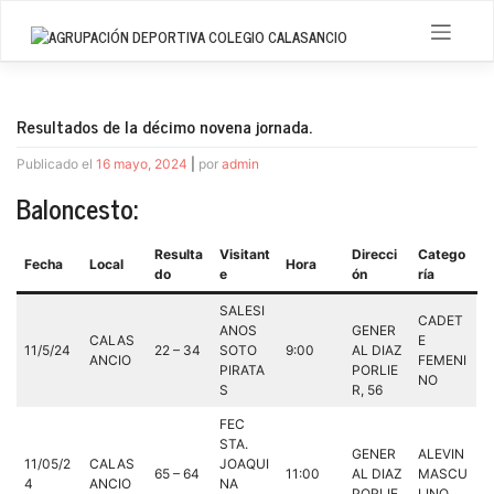
Saltar
al
contenido
Resultados de la décimo novena jornada.
Publicado el
16 mayo, 2024
|
por
admin
Baloncesto:
Resulta
Visitant
Direcci
Catego
Fecha
Local
Hora
do
e
ón
ría
SALESI
CADET
ANOS
GENER
CALAS
E
11/5/24
22 – 34
SOTO
9:00
AL DIAZ
ANCIO
FEMENI
PIRATA
PORLIE
NO
S
R, 56
FEC
STA.
GENER
ALEVIN
11/05/2
CALAS
JOAQUI
65 – 64
11:00
AL DIAZ
MASCU
4
ANCIO
NA
PORLIE
LINO