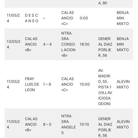
A, 90
CALAS
BENJA
11/05/2
D E S C
–
ANCIO
0:00
MIN
4
A N S O
«C»
MIXTO
NTRA.
CALAS
SRA.
GENER
BENJA
13/05/2
ANCIO
4 – 4
CONSO
18:30
AL DIAZ
MIN
4
«B»
LACION
PORLIE
MIXTO
«B»
R, 56
AV.
MADRI
FRAY
CALAS
11/05/2
D, 55.
ALEVIN
LUIS DE
1 – 9
ANCIO
10:00
4
PISTA 1
MIXTO
LEON
«C»
(VILLAV
ICIOSA
ODON)
NTRA.
CALAS
GENER
11/05/2
SRA.
ALEVIN
ANCIO
8 – 0
10:15
AL DIAZ
4
ANGELE
MIXTO
«B»
PORLIE
S
R, 56