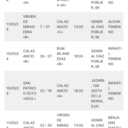
«A»
PORLIE
NO
A «A»
R, 56
VIRGEN
DE
CALAS
GENER
ALEVIN
11/05/2
MIRASI
7 – 37
ANCIO
13:00
AL DIAZ
FEMENI
4
ERRA
«C»
PORLIE
NO
«B»
R, 56
BVM
INFANTI
CALAS
GENER
10/05/2
IRLAND
L
ANCIO
28 – 37
18:30
AL DIAZ
4
ESAS
FEMENI
«B»
PORLIE
«B»
NO
R, 56
JAZMIN
SAN
INFANTI
CALAS
, 148
10/05/2
PATRICI
L
32 – 18
ANCIO
18:30
(SOTO
4
O SOTO
FEMENI
«A»
DE LA
«AZUL»
NO
MORAL
EJA)
VIRGEN
BENJA
DE
GENER
11/05/2
CALAS
MIN
32 – 50
MIRASI
13:00
AL DIAZ
4
ANCIO
MASCU