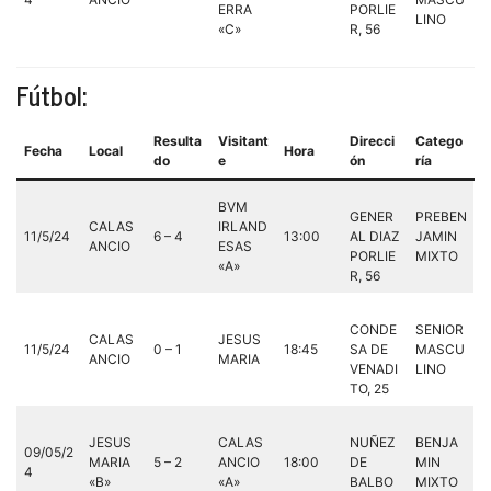
ERRA
PORLIE
LINO
«C»
R, 56
Fútbol:
Resulta
Visitant
Direcci
Catego
Fecha
Local
Hora
do
e
ón
ría
BVM
GENER
PREBEN
CALAS
IRLAND
11/5/24
6 – 4
13:00
AL DIAZ
JAMIN
ANCIO
ESAS
PORLIE
MIXTO
«A»
R, 56
CONDE
SENIOR
CALAS
JESUS
11/5/24
0 – 1
18:45
SA DE
MASCU
ANCIO
MARIA
VENADI
LINO
TO, 25
JESUS
CALAS
NUÑEZ
BENJA
09/05/2
MARIA
5 – 2
ANCIO
18:00
DE
MIN
4
«B»
«A»
BALBO
MIXTO