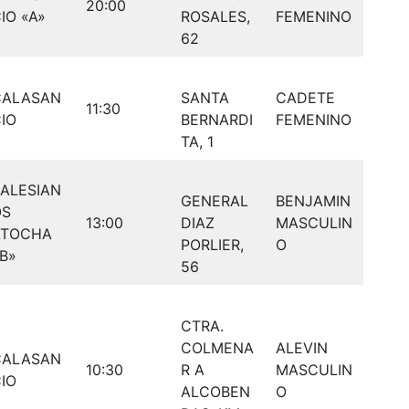
20:00
IO «A»
ROSALES,
FEMENINO
62
CALASAN
SANTA
CADETE
11:30
IO
BERNARDI
FEMENINO
TA, 1
ALESIAN
GENERAL
BENJAMIN
OS
13:00
DIAZ
MASCULIN
ATOCHA
PORLIER,
O
B»
56
CTRA.
COLMENA
ALEVIN
CALASAN
10:30
R A
MASCULIN
IO
ALCOBEN
O