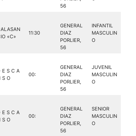
56
GENERAL
INFANTIL
CALASAN
11:30
DIAZ
MASCULIN
IO «C»
PORLIER,
O
56
GENERAL
JUVENIL
 E S C A
00:
DIAZ
MASCULIN
 S O
PORLIER,
O
56
GENERAL
SENIOR
 E S C A
00:
DIAZ
MASCULIN
 S O
PORLIER,
O
56