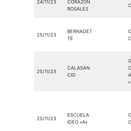
24/11/23
CORAZON
C
ROSALES
BERNADET
25/11/23
TE
C
S
CALASAN
25/11/23
CIO
«
ESCUELA
25/11/23
IDEO «A»
C