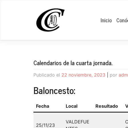
Saltar
al
contenido
Inicio
Conó
Calendarios de la cuarta jornada.
Publicado el
22 noviembre, 2023
|
por
adm
Baloncesto:
Fecha
Local
Resultado
V
VALDEFUE
25/11/23