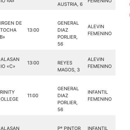
IO «A»
FEMENINO
AUSTRIA, 6
IRGEN DE
GENERAL
ALEVIN
ATOCHA
13:00
DIAZ
FEMENINO
B»
PORLIER,
56
CALASAN
ALEVIN
13:00
REYES
IO «C»
FEMENINO
MAGOS, 3
GENERAL
RINITY
INFANTIL
11:00
DIAZ
COLLEGE
FEMENINO
PORLIER,
56
CALASAN
Pº PINTOR
INFANTIL