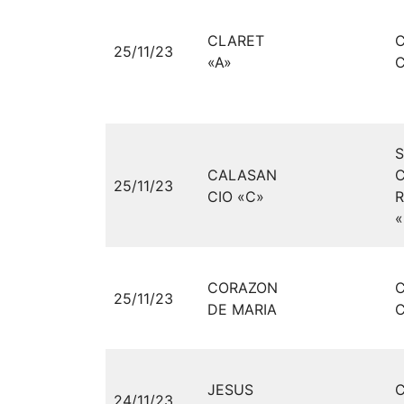
CLARET
25/11/23
«A»
C
S
CALASAN
25/11/23
CIO «C»
CORAZON
25/11/23
DE MARIA
C
JESUS
24/11/23