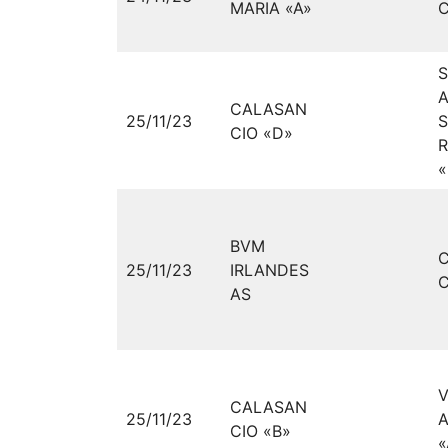
MARIA «A»
C
A
CALASAN
25/11/23
CIO «D»
R
«
BVM
25/11/23
IRLANDES
C
AS
V
CALASAN
25/11/23
CIO «B»
«