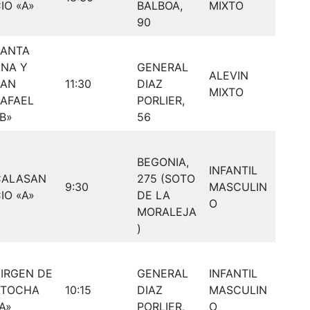
IO «A»
BALBOA,
MIXTO
90
SANTA
NA Y
GENERAL
ALEVIN
SAN
11:30
DIAZ
MIXTO
AFAEL
PORLIER,
B»
56
BEGONIA,
INFANTIL
CALASAN
275 (SOTO
9:30
MASCULIN
IO «A»
DE LA
O
MORALEJA
)
IRGEN DE
GENERAL
INFANTIL
ATOCHA
10:15
DIAZ
MASCULIN
A»
PORLIER,
O