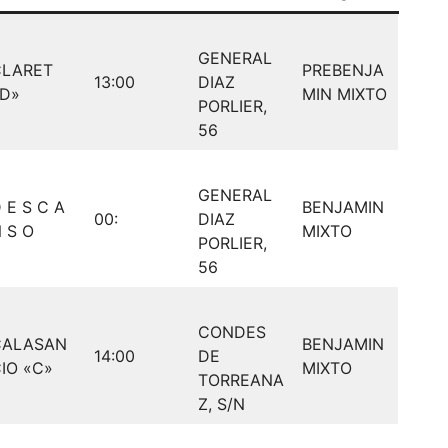
GENERAL
CLARET
PREBENJA
13:00
DIAZ
D»
MIN MIXTO
PORLIER,
56
GENERAL
 E S C A
BENJAMIN
00:
DIAZ
 S O
MIXTO
PORLIER,
56
CONDES
CALASAN
BENJAMIN
14:00
DE
IO «C»
MIXTO
TORREANA
Z, S/N