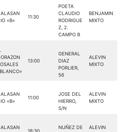
POETA
CALASAN
CLAUDIO
BENJAMIN
11:30
IO «B»
RODRIGUE
MIXTO
Z, 2.
CAMPO B
.
GENERAL
CORAZON
ALEVIN
13:00
DIAZ
ROSALES
MIXTO
PORLIER,
«BLANCO»
56
CALASAN
JOSE DEL
ALEVIN
11:00
IO «B»
HIERRO,
MIXTO
S/N
CALASAN
NUÑEZ DE
ALEVIN
18:30