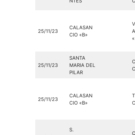
NTES
C
V
CALASAN
25/11/23
CIO «B»
«
SANTA
25/11/23
MARIA DEL
C
PILAR
CALASAN
T
25/11/23
CIO «B»
S.