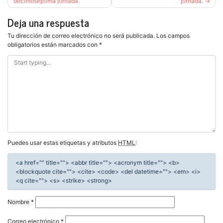
de
decimoséptima jornada.
jornada.
entradas
Deja una respuesta
Tu dirección de correo electrónico no será publicada.
Los campos
obligatorios están marcados con
*
Puedes usar estas etiquetas y atributos
HTML
:
<a href="" title=""> <abbr title=""> <acronym title=""> <b>
<blockquote cite=""> <cite> <code> <del datetime=""> <em> <i>
<q cite=""> <s> <strike> <strong>
Nombre
*
Correo electrónico
*