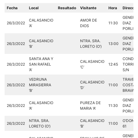
Fecha
Local
Resultado
Visitante
Hora
Direcció
GENERA
CALASANCIO
AMOR DE
26/3/2022
11:30
DIAZ
‘A’
DIOS
PORLIER
GENERA
CALASANCIO
NTRA. SRA.
26/3/2022
13:00
DIAZ
‘B’
LORETO (O’)
PORLIER
SANTA ANA Y
CONDES
CALASANCIO
26/3/2022
SAN RAFAEL
12:45
TORREA
‘C’
‘A’
S/N
VEDRUNA
TRAVESI
CALASANCIO
26/3/2022
MIRASIERRA
11:00
COSTA
‘D’
‘B’
BRAVA, 
GENERA
CALASANCIO
PUREZA DE
26/3/2022
11:30
DIAZ
‘A’
MARIA ‘A’
PORLIER
NTRA. SRA.
CALASANCIO
O’DONNE
26/3/2022
11:00
LORETO (O’)
‘B’
61
GENERA