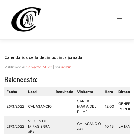
Saltar
al
contenido
Calendarios de la decimoquinta jornada.
Publicado el
17 marzo, 2022
|
por
admin
Baloncesto:
Fecha
Local
Resultado
Visitante
Hora
Direcció
SANTA
GENERAL
26/3/2022
CALASANCIO
MARIA DEL
12:00
PORLIER,
PILAR
VIRGEN DE
CALASANCIO
26/3/2022
MIRASIERRA
10:15
LA MASO
«A»
«B»