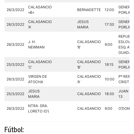
CALASANCIO
GENERAL
26/3/2022
BERNADETTE
12:00
«B»
PORLIER,
CALASANCIO
JESUS
GENERAL
26/3/2022
17:30
‘A’
MARIA
PORLIER,
REPUBL
J. H.
CALASANCIO
ESLOVA
26/3/2022
9:00
NEWMAN
‘B’
ESQ. AV.
GUADAL
CALASANCIO
CALASANCIO
GENERAL
25/3/2022
18:15
‘C’
‘B’
PORLIER,
VIRGEN DE
CALASANCIO
Pº REINA
26/3/2022
10:00
ATOCHA
‘A’
CRISTINA
JESUS
JUAN BR
25/3/2022
CALASANCIO
18:30
MARIA
13
NTRA. SRA.
26/3/2022
CALASANCIO
9:00
O’DONNE
LORETO (O’)
Fútbol: