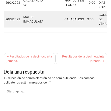
CALASANCIO
FRAY LUIS DE
26/3/2022
10:00
DIAZ
‘C’
LEON ‘D’
PORLIER
CONDE
MATER
26/3/2022
CALASANCIO
9:00
DE
IMMACULATA
VENADIT
Navegación
Resultados de la decimocuarta
Resultados de la decimoquinta
de
jornada.
jornada.
entradas
Deja una respuesta
Tu dirección de correo electrónico no será publicada.
Los campos
obligatorios están marcados con
*