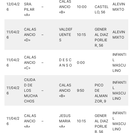
CALAS
12/04/2
SRA.
ALEVIN
–
ANCIO
10:00
CASTEL
6
PILAR
MIXTO
«B»
LO, 56
«A»
CALAS
VALDEF
GENER
11/04/2
ALEVIN
ANCIO
–
UENTE
10:15
AL DIAZ
6
MIXTO
«D»
S
PORLIE
R, 56
INFANTI
CALAS
11/04/2
D E S C
L
ANCIO
–
0:00
6
A N S O
MASCU
«C»
LINO
CIUDA
INFANTI
D DE
CALAS
PICO
11/04/2
L
LOS
–
ANCIO
9:50
DE
6
MASCU
MUCHA
«B»
ALMAN
LINO
CHOS
ZOR, 9
INFANTI
CALAS
JESUS
GENER
11/04/2
L
ANCIO
–
MARIA
10:15
AL DIAZ
6
MASCU
«A»
«A»
PORLIE
LINO
R, 56