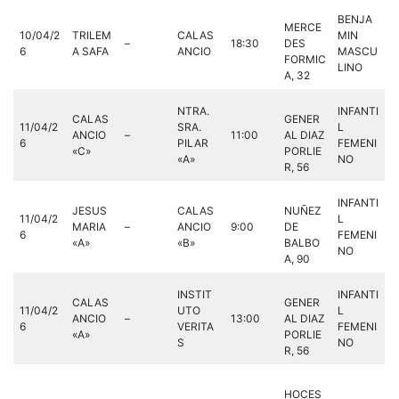
BENJA
MERCE
10/04/2
TRILEM
CALAS
MIN
–
18:30
DES
6
A SAFA
ANCIO
MASCU
FORMIC
LINO
A, 32
NTRA.
INFANTI
CALAS
GENER
11/04/2
SRA.
L
ANCIO
–
11:00
AL DIAZ
6
PILAR
FEMENI
«C»
PORLIE
«A»
NO
R, 56
INFANTI
JESUS
CALAS
NUÑEZ
11/04/2
L
MARIA
–
ANCIO
9:00
DE
6
FEMENI
«A»
«B»
BALBO
NO
A, 90
INSTIT
INFANTI
CALAS
GENER
11/04/2
UTO
L
ANCIO
–
13:00
AL DIAZ
6
VERITA
FEMENI
«A»
PORLIE
S
NO
R, 56
HOCES