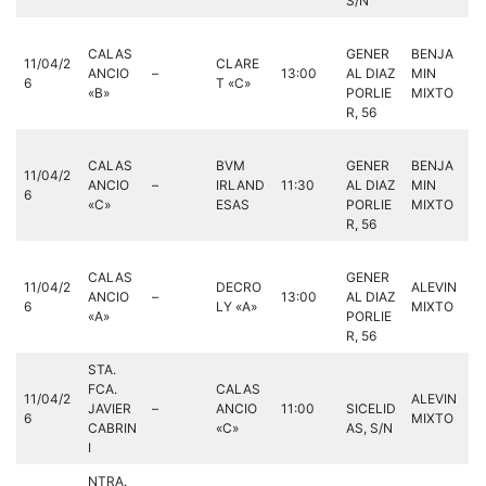
S/N
CALAS
GENER
BENJA
11/04/2
CLARE
ANCIO
–
13:00
AL DIAZ
MIN
6
T «C»
«B»
PORLIE
MIXTO
R, 56
CALAS
BVM
GENER
BENJA
11/04/2
ANCIO
–
IRLAND
11:30
AL DIAZ
MIN
6
«C»
ESAS
PORLIE
MIXTO
R, 56
CALAS
GENER
11/04/2
DECRO
ALEVIN
ANCIO
–
13:00
AL DIAZ
6
LY «A»
MIXTO
«A»
PORLIE
R, 56
STA.
FCA.
CALAS
11/04/2
ALEVIN
JAVIER
–
ANCIO
11:00
SICELID
6
MIXTO
CABRIN
«C»
AS, S/N
I
NTRA.