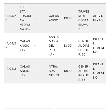
FEC
STA.
TRAVES
11/04/2
JOAQUI
CALAS
IA DE
ALEVIN
–
13:30
6
NA
ANCIO
COSTA
MIXTO
VEDRU
BRAVA,
NA «B»
3
SANTA
INFANTI
CALAS
MARIA
GENER
11/04/2
L
ANCIO
–
DEL
13:00
AL DIAZ
6
FEMENI
«A»
PILAR
PORLIE
NO
«A»
R, 56
INFANTI
CALAS
NTRA.
GENER
11/04/2
L
ANCIO
–
SRA.
13:00
AL DIAZ
6
FEMENI
«B»
NIEVES
PORLIE
NO
R, 56