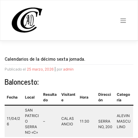
Saltar
al
contenido
Calendarios de la décimo sexta jornada.
Publicado el
25 marzo, 2026
|
por
admin
Baloncesto:
Resulta
Visitant
Direcci
Catego
Fecha
Local
Hora
do
e
ón
ría
SAN
PATRICI
ALEVIN
11/04/2
CALAS
O
–
11:30
SERRA
MASCU
6
ANCIO
SERRA
NO, 200
LINO
NO «C»