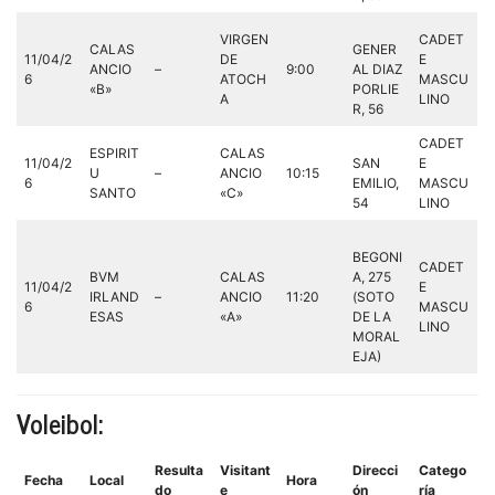
VIRGEN
CADET
CALAS
GENER
11/04/2
DE
E
ANCIO
–
9:00
AL DIAZ
6
ATOCH
MASCU
«B»
PORLIE
A
LINO
R, 56
CADET
ESPIRIT
CALAS
11/04/2
SAN
E
U
–
ANCIO
10:15
6
EMILIO,
MASCU
SANTO
«C»
54
LINO
BEGONI
CADET
BVM
CALAS
A, 275
11/04/2
E
IRLAND
–
ANCIO
11:20
(SOTO
6
MASCU
ESAS
«A»
DE LA
LINO
MORAL
EJA)
Voleibol:
Resulta
Visitant
Direcci
Catego
Fecha
Local
Hora
do
e
ón
ría