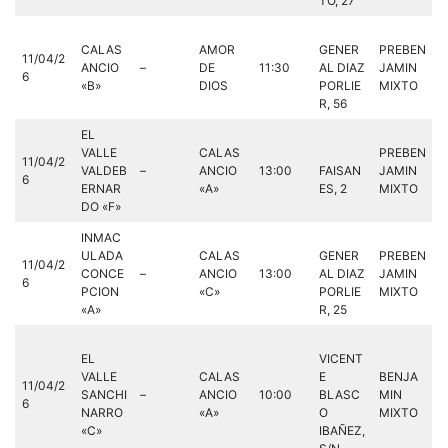
TO, 27
CALAS
AMOR
GENER
PREBEN
11/04/2
ANCIO
–
DE
11:30
AL DIAZ
JAMIN
6
«B»
DIOS
PORLIE
MIXTO
R, 56
EL
VALLE
CALAS
PREBEN
11/04/2
VALDEB
–
ANCIO
13:00
FAISAN
JAMIN
6
ERNAR
«A»
ES, 2
MIXTO
DO «F»
INMAC
ULADA
CALAS
GENER
PREBEN
11/04/2
CONCE
–
ANCIO
13:00
AL DIAZ
JAMIN
6
PCION
«C»
PORLIE
MIXTO
«A»
R, 25
EL
VICENT
VALLE
CALAS
E
BENJA
11/04/2
SANCHI
–
ANCIO
10:00
BLASC
MIN
6
NARRO
«A»
O
MIXTO
«C»
IBAÑEZ,