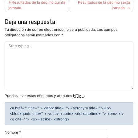
Navegación
Resultados de la décimo quinta
Resultados de la décimo sexta
de
jornada.
jornada.
entradas
Deja una respuesta
Tu dirección de correo electrónico no será publicada.
Los campos
obligatorios están marcados con
*
Puedes usar estas etiquetas y atributos
HTML
:
<a href="" title=""> <abbr title=""> <acronym title=""> <b>
<blockquote cite=""> <cite> <code> <del datetime=""> <em> <i>
<q cite=""> <s> <strike> <strong>
Nombre
*