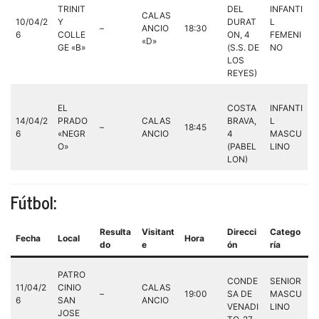
TRINIT
DEL
INFANTI
CALAS
10/04/2
Y
DURAT
L
–
ANCIO
18:30
6
COLLE
ON, 4
FEMENI
«D»
GE «B»
(S.S. DE
NO
LOS
REYES)
EL
COSTA
INFANTI
14/04/2
PRADO
CALAS
BRAVA,
L
–
18:45
6
«NEGR
ANCIO
4
MASCU
O»
(PABEL
LINO
LON)
Fútbol:
Resulta
Visitant
Direcci
Catego
Fecha
Local
Hora
do
e
ón
ría
PATRO
CONDE
SENIOR
11/04/2
CINIO
CALAS
–
19:00
SA DE
MASCU
6
SAN
ANCIO
VENADI
LINO
JOSE