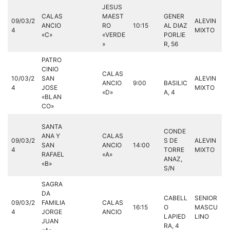
JESUS
CALAS
MAEST
GENER
09/03/2
ALEVIN
ANCIO
RO
10:15
AL DIAZ
4
MIXTO
«C»
«VERDE
PORLIE
»
R, 56
PATRO
CINIO
CALAS
10/03/2
SAN
ALEVIN
ANCIO
9:00
BASILIC
4
JOSE
MIXTO
«D»
A, 4
«BLAN
CO»
SANTA
CONDE
ANA Y
CALAS
09/03/2
S DE
ALEVIN
SAN
ANCIO
14:00
4
TORRE
MIXTO
RAFAEL
«A»
ANAZ,
«B»
S/N
SAGRA
DA
CABELL
SENIOR
09/03/2
FAMILIA
CALAS
16:15
O
MASCU
4
JORGE
ANCIO
LAPIED
LINO
JUAN
RA, 4