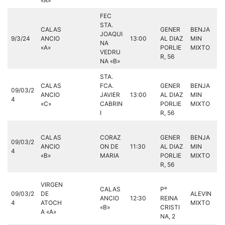
«A»
FEC
STA.
CALAS
GENER
BENJA
JOAQUI
9/3/24
ANCIO
13:00
AL DIAZ
MIN
NA
«A»
PORLIE
MIXTO
VEDRU
R, 56
NA «B»
STA.
CALAS
FCA.
GENER
BENJA
09/03/2
ANCIO
JAVIER
13:00
AL DIAZ
MIN
4
«C»
CABRIN
PORLIE
MIXTO
I
R, 56
CALAS
CORAZ
GENER
BENJA
09/03/2
ANCIO
ON DE
11:30
AL DIAZ
MIN
4
«B»
MARIA
PORLIE
MIXTO
R, 56
VIRGEN
CALAS
Pº
09/03/2
DE
ALEVIN
ANCIO
12:30
REINA
4
ATOCH
MIXTO
«B»
CRISTI
A «A»
NA, 2