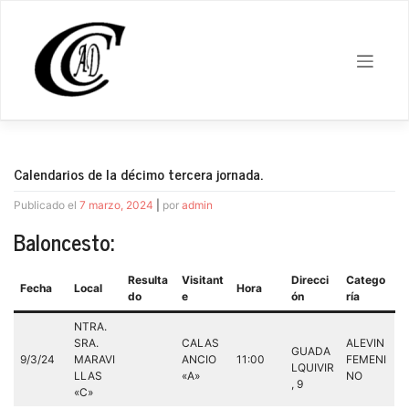
Saltar
al
contenido
Calendarios de la décimo tercera jornada.
Publicado el
7 marzo, 2024
|
por
admin
Baloncesto:
Resulta
Visitant
Direcci
Catego
Fecha
Local
Hora
do
e
ón
ría
NTRA.
SRA.
CALAS
ALEVIN
GUADA
9/3/24
MARAVI
ANCIO
11:00
FEMENI
LQUIVIR
LLAS
«A»
NO
, 9
«C»