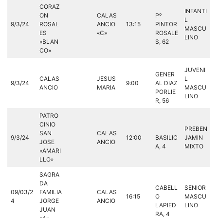
CORAZ
INFANTI
ON
CALAS
Pº
L
9/3/24
ROSAL
ANCIO
13:15
PINTOR
MASCU
ES
«C»
ROSALE
LINO
«BLAN
S, 62
CO»
JUVENI
GENER
CALAS
JESUS
L
9/3/24
9:00
AL DIAZ
ANCIO
MARIA
MASCU
PORLIE
LINO
R, 56
PATRO
CINIO
PREBEN
SAN
CALAS
9/3/24
12:00
BASILIC
JAMIN
JOSE
ANCIO
A, 4
MIXTO
«AMARI
LLO»
SAGRA
DA
CABELL
SENIOR
09/03/2
FAMILIA
CALAS
16:15
O
MASCU
4
JORGE
ANCIO
LAPIED
LINO
JUAN
RA, 4