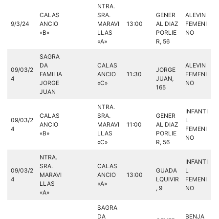
NTRA.
CALAS
SRA.
GENER
ALEVIN
9/3/24
ANCIO
MARAVI
13:00
AL DIAZ
FEMENI
«B»
LLAS
PORLIE
NO
«A»
R, 56
SAGRA
DA
CALAS
ALEVIN
09/03/2
JORGE
FAMILIA
ANCIO
11:30
FEMENI
4
JUAN,
JORGE
«C»
NO
165
JUAN
NTRA.
INFANTI
CALAS
SRA.
GENER
09/03/2
L
ANCIO
MARAVI
11:00
AL DIAZ
4
FEMENI
«B»
LLAS
PORLIE
NO
«C»
R, 56
NTRA.
INFANTI
SRA.
CALAS
09/03/2
GUADA
L
MARAVI
ANCIO
13:00
4
LQUIVIR
FEMENI
LLAS
«A»
, 9
NO
«A»
SAGRA
DA
BENJA