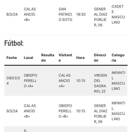
CADET
CALAS
SAN
GENER
E
8/3/24
ANCIO
PATRICI
18:30
AL DIAZ
MASCU
«B»
O SOTO
PORLIE
LINO
R, 56
Fútbol:
Resulta
Visitant
Direcci
Catego
Fecha
Local
Hora
do
e
ón
ría
INFANTI
OBISPO
CALAS
VIRGEN
09/03/2
L
PERELL
ANCIO
10:15
DEL
4
MASCU
O «A»
«A»
SAGRA
LINO
RIO, 22
INFANTI
CALAS
OBISPO
GENER
L
9/3/24
ANCIO
PERELL
10:15
AL DIAZ
MASCU
«B»
O «B»
PORLIE
LINO
R, 56
S.