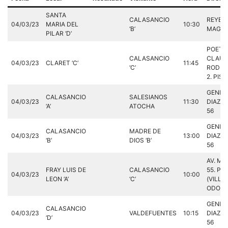
SANTA
CALASANCIO
REYES
04/03/23
MARIA DEL
10:30
‘B’
MAGOS
PILAR ‘D’
POETA
CALASANCIO
CLAUD
04/03/23
CLARET ‘C’
11:45
‘C’
RODRI
2. PIST
GENER
CALASANCIO
SALESIANOS
04/03/23
11:30
DIAZ P
‘A’
ATOCHA
56
GENER
CALASANCIO
MADRE DE
04/03/23
13:00
DIAZ P
‘B’
DIOS ‘B’
56
AV. MA
FRAY LUIS DE
CALASANCIO
55. PIS
04/03/23
10:00
LEON ‘A’
‘C’
(VILLA
ODON)
GENER
CALASANCIO
04/03/23
VALDEFUENTES
10:15
DIAZ P
‘D’
56