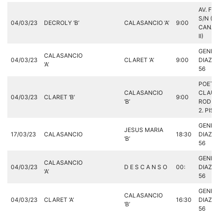
AV. FIL
S/N (PA
04/03/23
DECROLY ‘B’
CALASANCIO ‘A’
9:00
CANAL
II)
GENER
CALASANCIO
04/03/23
CLARET ‘A’
9:00
DIAZ P
‘A’
56
POETA
CALASANCIO
CLAUD
04/03/23
CLARET ‘B’
9:00
‘B’
RODRI
2. PIST
GENER
JESUS MARIA
17/03/23
CALASANCIO
18:30
DIAZ P
‘B’
56
GENER
CALASANCIO
04/03/23
D E S C A N S O
00:
DIAZ P
‘A’
56
GENER
CALASANCIO
04/03/23
CLARET ‘A’
16:30
DIAZ P
‘B’
56