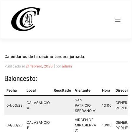
Saltar
al
contenido
Calendarios de la décimo tercera jornada.
Publicado el
21 febrero, 2023
|
por
admin
Baloncesto:
Fecha
Local
Resultado
Visitante
Hora
Dirección
SAN
CALASANCIO
GENERAL
04/03/23
PATRICIO
13:00
‘A’
PORLIER,
SERRANO ‘A’
VIRGEN DE
CALASANCIO
GENERAL
04/03/23
MIRASIERRA
13:00
‘B’
PORLIER,
‘A’