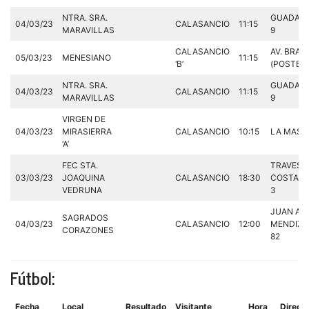
NTRA. SRA.
GUADALQ
04/03/23
CALASANCIO
11:15
MARAVILLAS
9
CALASANCIO
AV. BRASI
05/03/23
MENESIANO
11:15
‘B’
(POSTERI
NTRA. SRA.
GUADALQ
04/03/23
CALASANCIO
11:15
MARAVILLAS
9
VIRGEN DE
04/03/23
MIRASIERRA
CALASANCIO
10:15
LA MASO,
‘A’
FEC STA.
TRAVESIA
03/03/23
JOAQUINA
CALASANCIO
18:30
COSTA B
VEDRUNA
3
JUAN AL
SAGRADOS
04/03/23
CALASANCIO
12:00
MENDIZA
CORAZONES
82
Fútbol:
Fecha
Local
Resultado
Visitante
Hora
Direcc