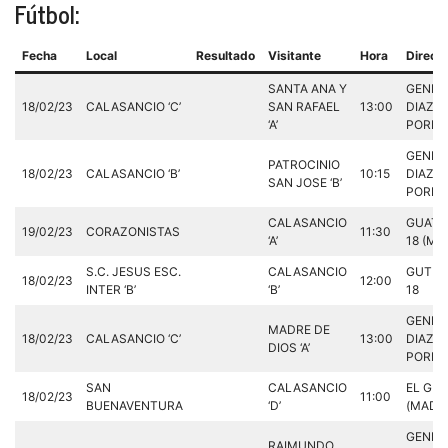
Fútbol:
Fecha
Local
Resultado
Visitante
Hora
Direcc
SANTA ANA Y
GENER
18/02/23
CALASANCIO ‘C’
SAN RAFAEL
13:00
DIAZ
‘A’
PORLIE
GENER
PATROCINIO
18/02/23
CALASANCIO ‘B’
10:15
DIAZ
SAN JOSE ‘B’
PORLIE
CALASANCIO
GUATE
19/02/23
CORAZONISTAS
11:30
‘A’
18 (MA
S.C. JESUS ESC.
CALASANCIO
GUTEN
18/02/23
12:00
INTER ‘B’
‘B’
18
GENER
MADRE DE
18/02/23
CALASANCIO ‘C’
13:00
DIAZ
DIOS ‘A’
PORLIE
SAN
CALASANCIO
EL GRE
18/02/23
11:00
BUENAVENTURA
‘D’
(MADRI
GENER
RAIMUNDO