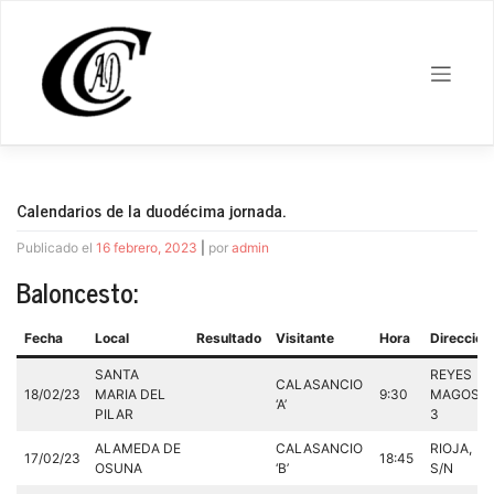
Saltar
al
contenido
Calendarios de la duodécima jornada.
Publicado el
16 febrero, 2023
|
por
admin
Baloncesto:
Fecha
Local
Resultado
Visitante
Hora
Dirección
SANTA
REYES
CALASANCIO
18/02/23
MARIA DEL
9:30
MAGOS,
‘A’
PILAR
3
ALAMEDA DE
CALASANCIO
RIOJA,
17/02/23
18:45
OSUNA
‘B’
S/N