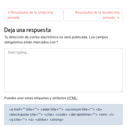
Navegación
Resultados de la undécima
Resultados de la duodécima
de
jornada.
jornada.
entradas
Deja una respuesta
Tu dirección de correo electrónico no será publicada.
Los campos
obligatorios están marcados con
*
Puedes usar estas etiquetas y atributos
HTML
:
<a href="" title=""> <abbr title=""> <acronym title=""> <b>
<blockquote cite=""> <cite> <code> <del datetime=""> <em> <i>
<q cite=""> <s> <strike> <strong>