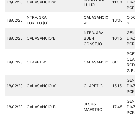
18/02/23
CALASANCIO ‘A’
11:30
DIAZ
LULIO
PORLIE
NTRA. SRA.
CALASANCIO
O’DON
18/02/23
13:00
LORETO (O’)
‘A’
61
NTRA. SRA.
GENER
18/02/23
CALASANCIO ‘B’
BUEN
10:15
DIAZ
CONSEJO
PORLIE
POETA
CLAUD
18/02/23
CLARET ‘A’
CALASANCIO
00:
RODRI
2. PIST
GENER
18/02/23
CALASANCIO ‘A’
CLARET ‘B’
15:15
DIAZ
PORLIE
GENER
JESUS
18/02/23
CALASANCIO ‘B’
17:45
DIAZ
MAESTRO
PORLIE