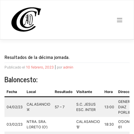
Saltar
al
contenido
Resultados de la décima jornada.
Publicado el
10 febrero, 2023
|
por
admin
Baloncesto:
Fecha
Local
Resultado
Visitante
Hora
Direcció
GENERA
CALASANCIO
S.C. JESUS
04/02/23
57 – 7
13:00
DIAZ
‘A’
ESC. INTER
PORLIER,
NTRA. SRA.
CALASANCIO
O’DONNE
03/02/23
18:30
LORETO (O’)
‘B’
61