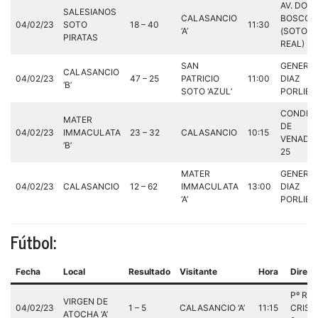
AV. DON
SALESIANOS
CALASANCIO
BOSCO, 
04/02/23
SOTO
18 – 40
11:30
‘A’
(SOTO D
PIRATAS
REAL)
SAN
GENERA
CALASANCIO
04/02/23
47 – 25
PATRICIO
11:00
DIAZ
‘B’
SOTO ‘AZUL’
PORLIER,
CONDES
MATER
DE
04/02/23
IMMACULATA
23 – 32
CALASANCIO
10:15
VENADIT
‘B’
25
MATER
GENERA
04/02/23
CALASANCIO
12 – 62
IMMACULATA
13:00
DIAZ
‘A’
PORLIER,
Fútbol:
Fecha
Local
Resultado
Visitante
Hora
Direcc
Pº REI
VIRGEN DE
04/02/23
1 – 5
CALASANCIO ‘A’
11:15
CRIST
ATOCHA ‘A’