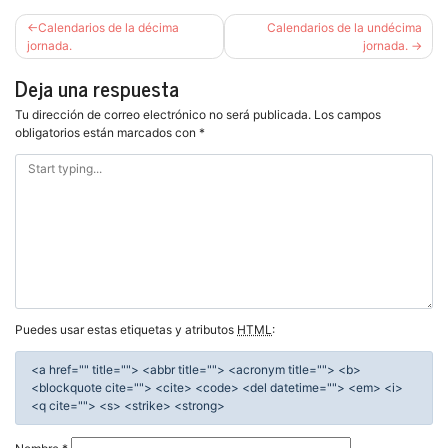
Navegación
Calendarios de la décima
Calendarios de la undécima
de
jornada.
jornada.
entradas
Deja una respuesta
Tu dirección de correo electrónico no será publicada.
Los campos
obligatorios están marcados con
*
Puedes usar estas etiquetas y atributos
HTML
:
<a href="" title=""> <abbr title=""> <acronym title=""> <b>
<blockquote cite=""> <cite> <code> <del datetime=""> <em> <i>
<q cite=""> <s> <strike> <strong>