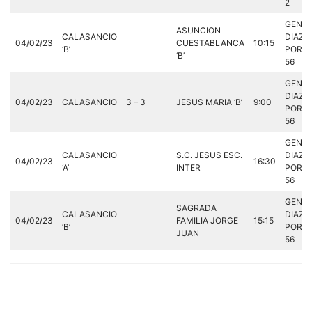
2
GENE
ASUNCION
CALASANCIO
DIAZ
04/02/23
CUESTABLANCA
10:15
‘B’
PORLI
‘B’
56
GENE
DIAZ
04/02/23
CALASANCIO
3 – 3
JESUS MARIA ‘B’
9:00
PORLI
56
GENE
CALASANCIO
S.C. JESUS ESC.
DIAZ
04/02/23
16:30
‘A’
INTER
PORLI
56
GENE
SAGRADA
CALASANCIO
DIAZ
04/02/23
FAMILIA JORGE
15:15
‘B’
PORLI
JUAN
56