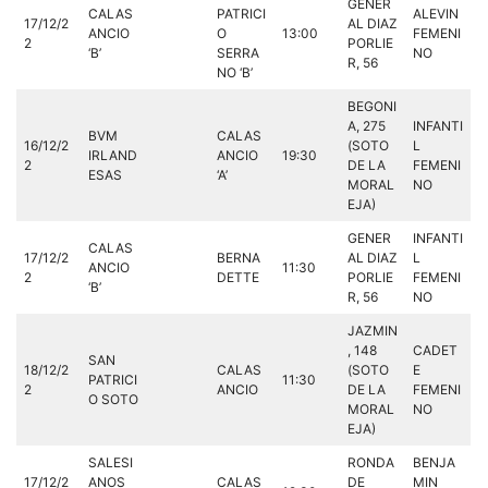
GENER
CALAS
PATRICI
ALEVIN
17/12/2
AL DIAZ
ANCIO
O
13:00
FEMENI
2
PORLIE
‘B’
SERRA
NO
R, 56
NO ‘B’
BEGONI
A, 275
INFANTI
BVM
CALAS
16/12/2
(SOTO
L
IRLAND
ANCIO
19:30
2
DE LA
FEMENI
ESAS
‘A’
MORAL
NO
EJA)
GENER
INFANTI
CALAS
17/12/2
BERNA
AL DIAZ
L
ANCIO
11:30
2
DETTE
PORLIE
FEMENI
‘B’
R, 56
NO
JAZMIN
, 148
CADET
SAN
18/12/2
CALAS
(SOTO
E
PATRICI
11:30
2
ANCIO
DE LA
FEMENI
O SOTO
MORAL
NO
EJA)
SALESI
RONDA
BENJA
17/12/2
ANOS
CALAS
DE
MIN