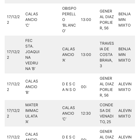
OBISPO
GENER
CALAS
PERELL
BENJA
17/12/2
AL DIAZ
ANCIO
O
13:00
MIN
2
PORLIE
‘C’
‘BLANC
MIXTO
R, 56
O’
FEC
TRAVES
STA.
CALAS
IA DE
BENJA
17/12/2
JOAQUI
ANCIO
13:00
COSTA
MIN
2
NA
‘A’
BRAVA,
MIXTO
VEDRU
3
NA ‘B’
GENER
CALAS
17/12/2
D E S C
AL DIAZ
ALEVIN
ANCIO
00:
2
A N S O
PORLIE
MIXTO
‘B’
R, 56
MATER
CONDE
CALAS
17/12/2
IMMAC
SA DE
ALEVIN
ANCIO
12:30
2
ULATA
VENADI
MIXTO
‘C’
‘A’
TO, 25
GENER
CALAS
17/12/2
D E S C
AL DIAZ
ALEVIN
ANCIO
00: