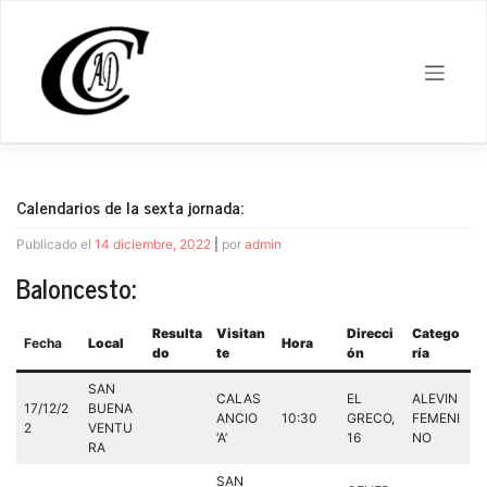
Saltar
al
contenido
Calendarios de la sexta jornada:
Publicado el
14 diciembre, 2022
|
por
admin
Baloncesto:
Resulta
Visitan
Direcci
Catego
Fecha
Local
Hora
do
te
ón
ría
SAN
CALAS
EL
ALEVIN
17/12/2
BUENA
ANCIO
10:30
GRECO,
FEMENI
2
VENTU
‘A’
16
NO
RA
SAN