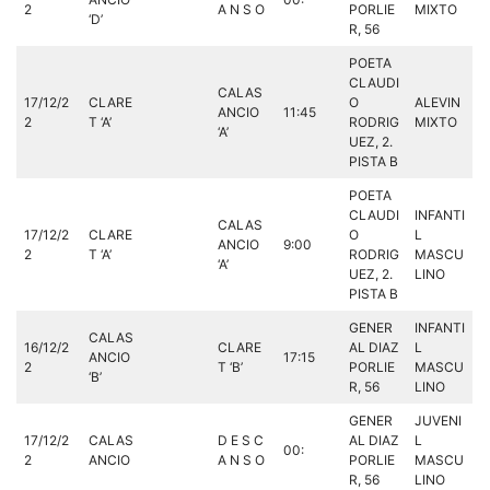
2
A N S O
PORLIE
MIXTO
‘D’
R, 56
POETA
CLAUDI
CALAS
17/12/2
CLARE
O
ALEVIN
ANCIO
11:45
2
T ‘A’
RODRIG
MIXTO
‘A’
UEZ, 2.
PISTA B
POETA
CLAUDI
INFANTI
CALAS
17/12/2
CLARE
O
L
ANCIO
9:00
2
T ‘A’
RODRIG
MASCU
‘A’
UEZ, 2.
LINO
PISTA B
GENER
INFANTI
CALAS
16/12/2
CLARE
AL DIAZ
L
ANCIO
17:15
2
T ‘B’
PORLIE
MASCU
‘B’
R, 56
LINO
GENER
JUVENI
17/12/2
CALAS
D E S C
AL DIAZ
L
00:
2
ANCIO
A N S O
PORLIE
MASCU
R, 56
LINO