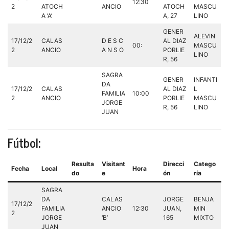
12:30
2
ATOCH
ANCIO
ATOCH
MASCU
A ‘A’
A, 27
LINO
GENER
ALEVIN
17/12/2
CALAS
D E S C
AL DIAZ
00:
MASCU
2
ANCIO
A N S O
PORLIE
LINO
R, 56
SAGRA
GENER
INFANTI
DA
17/12/2
CALAS
AL DIAZ
L
FAMILIA
10:00
2
ANCIO
PORLIE
MASCU
JORGE
R, 56
LINO
JUAN
Fútbol:
Resulta
Visitant
Direcci
Catego
Fecha
Local
Hora
do
e
ón
ría
SAGRA
DA
CALAS
JORGE
BENJA
17/12/2
FAMILIA
ANCIO
12:30
JUAN,
MIN
2
JORGE
‘B’
165
MIXTO
JUAN