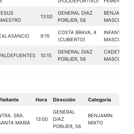
B’
(POLIDEPORTIVO)
FEMENINO
JESUS
GENERAL DIAZ
BENJAMIN
13:00
MAESTRO
PORLIER, 56
MASCULINO
COSTA BRAVA, 4
INFANTIL
CALASANCIO
9:15
(CUBIERTO)
MASCULINO
GENERAL DIAZ
CADETE
VALDEFUENTES
10:15
PORLIER, 56
MASCULINO
Visitante
Hora
Dirección
Categoría
GENERAL
NTRA. SRA.
BENJAMIN
13:00
DIAZ
SANTA MARIA
MIXTO
PORLIER, 56