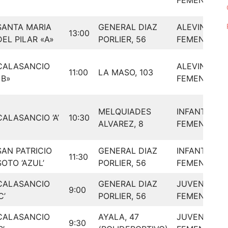
FEMENINO
SANTA MARIA
GENERAL DIAZ
ALEVIN
13:00
DEL PILAR «A»
PORLIER, 56
FEMENINO
CALASANCIO
ALEVIN
11:00
LA MASO, 103
«B»
FEMENINO
MELQUIADES
INFANTIL
CALASANCIO ‘A’
10:30
ALVAREZ, 8
FEMENINO
SAN PATRICIO
GENERAL DIAZ
INFANTIL
11:30
SOTO ‘AZUL’
PORLIER, 56
FEMENINO
CALASANCIO
GENERAL DIAZ
JUVENIL
9:00
C’
PORLIER, 56
FEMENINO
CALASANCIO
AYALA, 47
JUVENIL
9:30