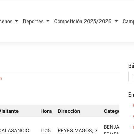
cenos
Deportes
Competición 2025/2026
Camp
Bú
n
En
Visitante
Hora
Dirección
Categoría
BENJAMIN
CALASANCIO
11:15
REYES MAGOS, 3