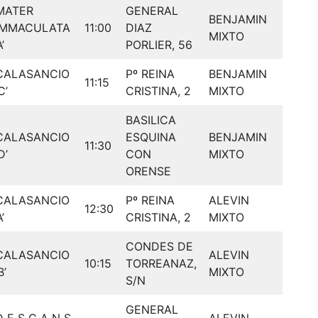
MATER
GENERAL
BENJAMIN
IMMACULATA
11:00
DIAZ
MIXTO
A’
PORLIER, 56
CALASANCIO
Pº REINA
BENJAMIN
11:15
C’
CRISTINA, 2
MIXTO
BASILICA
CALASANCIO
ESQUINA
BENJAMIN
11:30
D’
CON
MIXTO
ORENSE
CALASANCIO
Pº REINA
ALEVIN
12:30
A’
CRISTINA, 2
MIXTO
CONDES DE
CALASANCIO
ALEVIN
10:15
TORREANAZ,
B’
MIXTO
S/N
GENERAL
D E S C A N S
ALEVIN