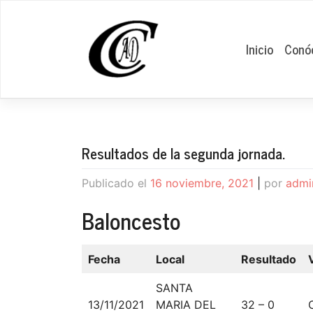
Saltar
al
contenido
Inicio
Conó
Resultados de la segunda jornada.
Publicado el
16 noviembre, 2021
|
por
admi
Baloncesto
Fecha
Local
Resultado
SANTA
13/11/2021
MARIA DEL
32 – 0