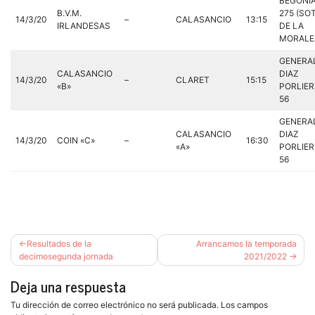
BEGONIA
B.V.M.
275 (SO
14/3/20
–
CALASANCIO
13:15
IRLANDESAS
DE LA
MORALE
GENERA
CALASANCIO
DIAZ
14/3/20
–
CLARET
15:15
«B»
PORLIER
56
GENERA
CALASANCIO
DIAZ
14/3/20
COIN «C»
–
16:30
«A»
PORLIER
56
Navegación
Resultados de la
Arrancamos la temporada
de
decimosegunda jornada
2021/2022
entradas
Deja una respuesta
Tu dirección de correo electrónico no será publicada.
Los campos