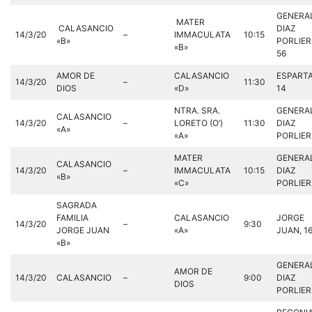
GENERA
MATER
CALASANCIO
DIAZ
14/3/20
–
IMMACULATA
10:15
«B»
PORLIER
«B»
56
AMOR DE
CALASANCIO
ESPARTA
14/3/20
–
11:30
DIOS
«D»
14
NTRA. SRA.
GENERA
CALASANCIO
14/3/20
–
LORETO (O’)
11:30
DIAZ
«A»
«A»
PORLIER,
MATER
GENERA
CALASANCIO
14/3/20
–
IMMACULATA
10:15
DIAZ
«B»
«C»
PORLIER,
SAGRADA
FAMILIA
CALASANCIO
JORGE
14/3/20
–
9:30
JORGE JUAN
«A»
JUAN, 1
«B»
GENERA
AMOR DE
14/3/20
CALASANCIO
–
9:00
DIAZ
DIOS
PORLIER,