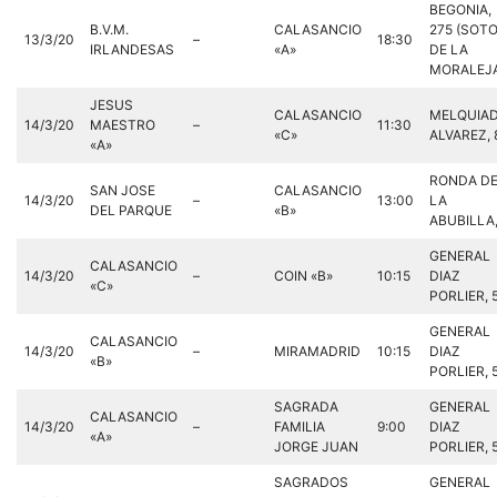
BEGONIA,
B.V.M.
CALASANCIO
275 (SOT
13/3/20
–
18:30
IRLANDESAS
«A»
DE LA
MORALEJ
JESUS
CALASANCIO
MELQUIA
14/3/20
MAESTRO
–
11:30
«C»
ALVAREZ, 
«A»
RONDA D
SAN JOSE
CALASANCIO
14/3/20
–
13:00
LA
DEL PARQUE
«B»
ABUBILLA
GENERAL
CALASANCIO
14/3/20
–
COIN «B»
10:15
DIAZ
«C»
PORLIER, 
GENERAL
CALASANCIO
14/3/20
–
MIRAMADRID
10:15
DIAZ
«B»
PORLIER, 
SAGRADA
GENERAL
CALASANCIO
14/3/20
–
FAMILIA
9:00
DIAZ
«A»
JORGE JUAN
PORLIER, 
SAGRADOS
GENERAL