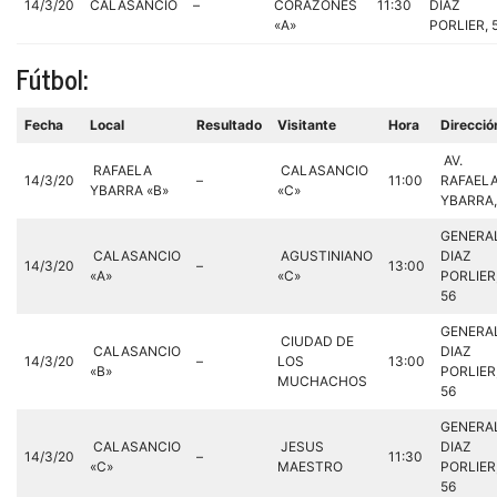
14/3/20
CALASANCIO
–
CORAZONES
11:30
DIAZ
«A»
PORLIER, 
Fútbol:
Fecha
Local
Resultado
Visitante
Hora
Direcció
AV.
RAFAELA
CALASANCIO
14/3/20
–
11:00
RAFAEL
YBARRA «B»
«C»
YBARRA,
GENERA
CALASANCIO
AGUSTINIANO
DIAZ
14/3/20
–
13:00
«A»
«C»
PORLIER
56
GENERA
CIUDAD DE
CALASANCIO
DIAZ
14/3/20
–
LOS
13:00
«B»
PORLIER
MUCHACHOS
56
GENERA
CALASANCIO
JESUS
DIAZ
14/3/20
–
11:30
«C»
MAESTRO
PORLIER
56