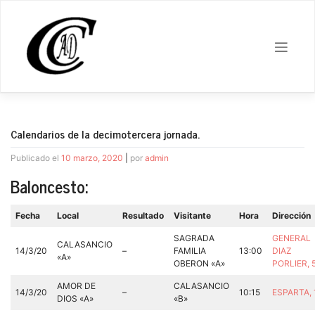
Saltar
al
contenido
Calendarios de la decimotercera jornada.
Publicado el
10 marzo, 2020
|
por
admin
Baloncesto:
Fecha
Local
Resultado
Visitante
Hora
Dirección
SAGRADA
GENERAL
CALASANCIO
14/3/20
–
FAMILIA
13:00
DIAZ
«A»
OBERON «A»
PORLIER, 
AMOR DE
CALASANCIO
14/3/20
–
10:15
ESPARTA,
DIOS «A»
«B»