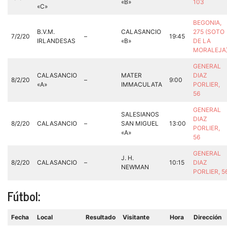
«B»
103
«C»
BEGONIA,
B.V.M.
CALASANCIO
275 (SOTO
7/2/20
–
19:45
IRLANDESAS
«B»
DE LA
MORALEJA
GENERAL
CALASANCIO
MATER
DIAZ
8/2/20
–
9:00
«A»
IMMACULATA
PORLIER,
56
GENERAL
SALESIANOS
DIAZ
8/2/20
CALASANCIO
–
SAN MIGUEL
13:00
PORLIER,
«A»
56
GENERAL
J. H.
8/2/20
CALASANCIO
–
10:15
DIAZ
NEWMAN
PORLIER, 5
Fútbol:
Fecha
Local
Resultado
Visitante
Hora
Dirección