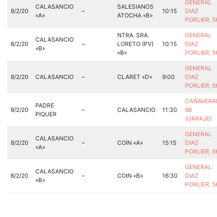
GENERAL
CALASANCIO
SALESIANOS
8/2/20
–
10:15
DIAZ
«A»
ATOCHA «B»
PORLIER, 
NTRA. SRA.
GENERAL
CALASANCIO
8/2/20
–
LORETO (PV)
10:15
DIAZ
«B»
«B»
PORLIER, 
GENERAL
8/2/20
CALASANCIO
–
CLARET «D»
9:00
DIAZ
PORLIER, 
CAÑAVERA
PADRE
8/2/20
–
CALASANCIO
11:30
96
PIQUER
(GARAJE)
GENERAL
CALASANCIO
8/2/20
–
COIN «A»
15:15
DIAZ
«A»
PORLIER, 
GENERAL
CALASANCIO
8/2/20
–
COIN «B»
16:30
DIAZ
«B»
PORLIER, 5