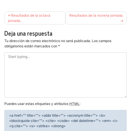
Navegación
Resultados de la octava
Resultados de la novena jornada.
de
jornada.
entradas
Deja una respuesta
Tu dirección de correo electrónico no será publicada.
Los campos
obligatorios están marcados con
*
Puedes usar estas etiquetas y atributos
HTML
:
<a href="" title=""> <abbr title=""> <acronym title=""> <b>
<blockquote cite=""> <cite> <code> <del datetime=""> <em> <i>
<q cite=""> <s> <strike> <strong>