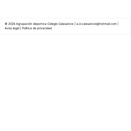
© 2026
Agrupación deportiva Colegio Calasancio
|
a.d.calasancio@hotmail.com
|
Aviso legal
|
Política de privacidad