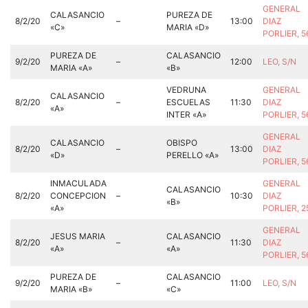
GENERAL
CALASANCIO
PUREZA DE
8/2/20
–
13:00
DIAZ
«C»
MARIA «D»
PORLIER, 
PUREZA DE
CALASANCIO
9/2/20
–
12:00
LEO, S/N
MARIA «A»
«B»
VEDRUNA
GENERAL
CALASANCIO
8/2/20
–
ESCUELAS
11:30
DIAZ
«A»
INTER «A»
PORLIER, 
GENERAL
CALASANCIO
OBISPO
8/2/20
–
13:00
DIAZ
«D»
PERELLO «A»
PORLIER, 
INMACULADA
GENERAL
CALASANCIO
8/2/20
CONCEPCION
–
10:30
DIAZ
«B»
«A»
PORLIER, 
GENERAL
JESUS MARIA
CALASANCIO
8/2/20
–
11:30
DIAZ
«A»
«A»
PORLIER, 
PUREZA DE
CALASANCIO
9/2/20
–
11:00
LEO, S/N
MARIA «B»
«C»