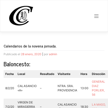
Saltar
al
contenido
Calendarios de la novena jornada.
Publicado el
28 enero, 2020
|
por
admin
Baloncesto:
Fecha
Local
Resultado
Visitante
Hora
Dirección
GENERAL
CALASANCIO
NTRA. SRA.
DIAZ
8/2/20
–
13:00
«A»
PROVIDENCIA
PORLIER,
56
VIRGEN DE
CALASANCIO
LA MASO,
7/2/20
MIRASIERRA
–
18:30