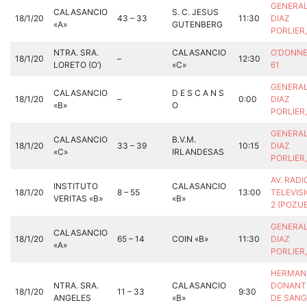
GENERA
CALASANCIO
S. C. JESUS
18/1/20
43 – 33
11:30
DIAZ
«A»
GUTENBERG
PORLIER
NTRA. SRA.
CALASANCIO
O’DONNE
18/1/20
–
12:30
LORETO (O’)
«C»
61
GENERA
CALASANCIO
D E S C A N S
18/1/20
–
0:00
DIAZ
«B»
O
PORLIER
GENERA
CALASANCIO
B.V.M.
18/1/20
33 – 39
10:15
DIAZ
«C»
IRLANDESAS
PORLIER
AV. RADI
INSTITUTO
CALASANCIO
18/1/20
8 – 55
13:00
TELEVISI
VERITAS «B»
«B»
2 (POZU
GENERA
CALASANCIO
18/1/20
65 – 14
COIN «B»
11:30
DIAZ
«A»
PORLIER
HERMAN
NTRA. SRA.
CALASANCIO
DONANT
18/1/20
11 – 33
9:30
ANGELES
«B»
DE SANG