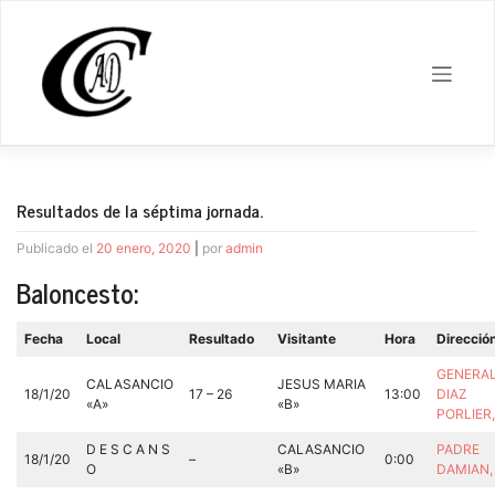
Saltar
al
contenido
Resultados de la séptima jornada.
Publicado el
20 enero, 2020
|
por
admin
Baloncesto:
Fecha
Local
Resultado
Visitante
Hora
Direcció
GENERA
CALASANCIO
JESUS MARIA
18/1/20
17 – 26
13:00
DIAZ
«A»
«B»
PORLIER
D E S C A N S
CALASANCIO
PADRE
18/1/20
–
0:00
O
«B»
DAMIAN,