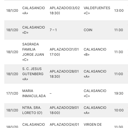
CALASANCIO
APLAZADO(03/02
VALDEFUENTES
18/1/20
13:00
«A»
18:30)
«C»
CALASANCIO
18/1/20
7 – 1
COIN
11:30
«D»
SAGRADA
FAMILIA
APLAZADO(31/01
CALASANCIO
18/1/20
11:30
JORGE JUAN
17:00)
«B»
«C»
S. C. JESUS
APLAZADO(28/01
CALASANCIO
18/1/20
GUTENBERG
11:00
18:30)
«A»
«A»
MARIA
CALASANCIO
17/1/20
–
19:30
INMACULADA
«C»
NTRA. SRA.
APLAZADO(29/01
CALASANCIO
18/1/20
10:00
LORETO (O’)
18:00)
«A»
CALASANCIO
APLAZADO(24/01
VIRGEN DE
18/1/20
11:30