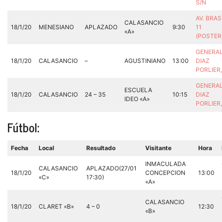
S/N
AV. BRASI
CALASANCIO
18/1/20
MENESIANO
APLAZADO
9:30
11
«A»
(POSTER
GENERA
18/1/20
CALASANCIO
–
AGUSTINIANO
13:00
DIAZ
PORLIER
GENERA
ESCUELA
18/1/20
CALASANCIO
24 – 35
10:15
DIAZ
IDEO «A»
PORLIER
Fútbol:
Fecha
Local
Resultado
Visitante
Hora
INMACULADA
CALASANCIO
APLAZADO(27/01
18/1/20
CONCEPCION
13:00
«C»
17:30)
«A»
CALASANCIO
18/1/20
CLARET «B»
4 – 0
12:30
«B»