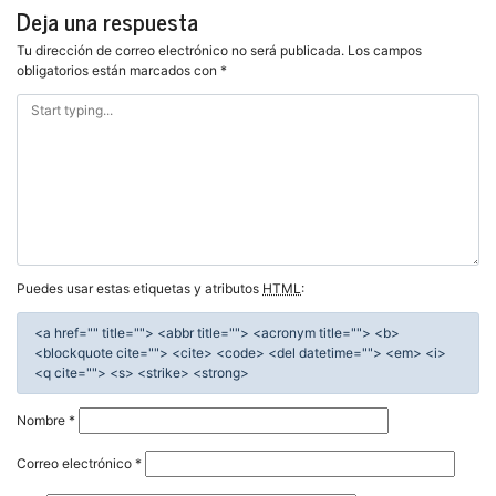
entradas
Deja una respuesta
Tu dirección de correo electrónico no será publicada.
Los campos
obligatorios están marcados con
*
Puedes usar estas etiquetas y atributos
HTML
:
<a href="" title=""> <abbr title=""> <acronym title=""> <b>
<blockquote cite=""> <cite> <code> <del datetime=""> <em> <i>
<q cite=""> <s> <strike> <strong>
Nombre
*
Correo electrónico
*