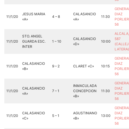
GENERA
JESUS MARIA
CALASANCIO
DIAZ
11/1/20
4 – 8
11:30
«A»
«A»
PORLIER
56
ALCALA
STO. ANGEL
CALASANCIO
587
11/1/20
GUARDA ESC.
1 – 10
10:00
«D»
(CALLE
INTER
LATERA
GENERA
CALASANCIO
DIAZ
11/1/20
9 – 2
CLARET «C»
10:15
«B»
PORLIER
56
GENERA
INMACULADA
CALASANCIO
DIAZ
11/1/20
7 – 1
CONCEPCION
11:30
«A»
PORLIER
«B»
56
GENERA
CALASANCIO
AGUSTINIANO
DIAZ
11/1/20
5 – 1
13:00
«C»
«B»
PORLIER
56