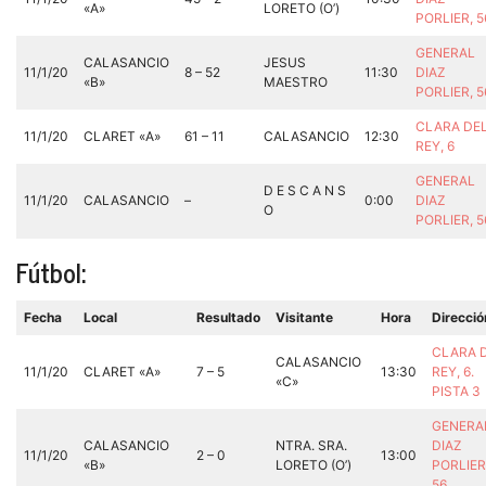
«A»
LORETO (O’)
PORLIER, 
GENERAL
CALASANCIO
JESUS
11/1/20
8 – 52
11:30
DIAZ
«B»
MAESTRO
PORLIER, 
CLARA DE
11/1/20
CLARET «A»
61 – 11
CALASANCIO
12:30
REY, 6
GENERAL
D E S C A N S
11/1/20
CALASANCIO
–
0:00
DIAZ
O
PORLIER, 
Fútbol:
Fecha
Local
Resultado
Visitante
Hora
Direcció
CLARA 
CALASANCIO
11/1/20
CLARET «A»
7 – 5
13:30
REY, 6.
«C»
PISTA 3
GENERA
CALASANCIO
NTRA. SRA.
DIAZ
11/1/20
2 – 0
13:00
«B»
LORETO (O’)
PORLIER
56