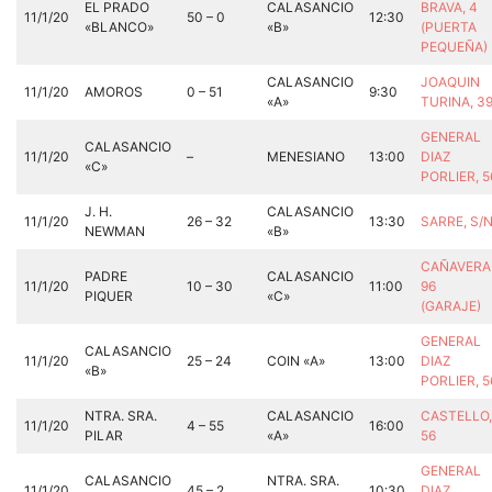
EL PRADO
CALASANCIO
BRAVA, 4
11/1/20
50 – 0
12:30
«BLANCO»
«B»
(PUERTA
PEQUEÑA)
CALASANCIO
JOAQUIN
11/1/20
AMOROS
0 – 51
9:30
«A»
TURINA, 3
GENERAL
CALASANCIO
11/1/20
–
MENESIANO
13:00
DIAZ
«C»
PORLIER, 
J. H.
CALASANCIO
11/1/20
26 – 32
13:30
SARRE, S/
NEWMAN
«B»
CAÑAVERA
PADRE
CALASANCIO
11/1/20
10 – 30
11:00
96
PIQUER
«C»
(GARAJE)
GENERAL
CALASANCIO
11/1/20
25 – 24
COIN «A»
13:00
DIAZ
«B»
PORLIER, 
NTRA. SRA.
CALASANCIO
CASTELLO,
11/1/20
4 – 55
16:00
PILAR
«A»
56
GENERAL
CALASANCIO
NTRA. SRA.
11/1/20
45 – 2
10:30
DIAZ