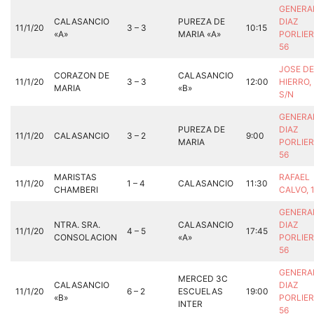
GENERA
CALASANCIO
PUREZA DE
DIAZ
11/1/20
3 – 3
10:15
«A»
MARIA «A»
PORLIER
56
JOSE DE
CORAZON DE
CALASANCIO
11/1/20
3 – 3
12:00
HIERRO,
MARIA
«B»
S/N
GENERA
PUREZA DE
DIAZ
11/1/20
CALASANCIO
3 – 2
9:00
MARIA
PORLIER
56
MARISTAS
RAFAEL
11/1/20
1 – 4
CALASANCIO
11:30
CHAMBERI
CALVO, 
GENERA
NTRA. SRA.
CALASANCIO
DIAZ
11/1/20
4 – 5
17:45
CONSOLACION
«A»
PORLIER
56
GENERA
MERCED 3C
CALASANCIO
DIAZ
11/1/20
6 – 2
ESCUELAS
19:00
«B»
PORLIER
INTER
56