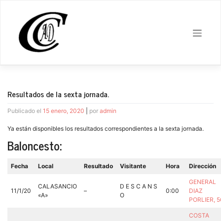
Saltar
al
contenido
Resultados de la sexta jornada.
Publicado el
15 enero, 2020
|
por
admin
Ya están disponibles los resultados correspondientes a la sexta jornada.
Baloncesto:
Fecha
Local
Resultado
Visitante
Hora
Dirección
GENERAL
CALASANCIO
D E S C A N S
11/1/20
–
0:00
DIAZ
«A»
O
PORLIER, 
COSTA