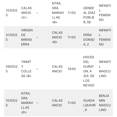
NTRA.
INFANTI
CALAS
SRA.
GENER
10/05/2
L
ANCIO
–
MARAVI
11:00
AL DIAZ
5
FEMENI
«C»
LLAS
PORLIE
NO
«B»
R, 56
VIRGEN
INFANTI
CALAS
31/05/2
DE
PEÑA
L
–
ANCIO
11:00
5
MIRASI
DORAD
FEMENI
«B»
ERRA
A, 2
NO
HOCES
TRINIT
DEL
INFANTI
09/05/2
Y
CALAS
DURAT
L
–
19:45
5
COLLE
ANCIO
ON, 4
MASCU
GE «B»
(SS. DE
LINO
LOS
REYES)
NTRA.
BENJA
SRA.
10/05/2
CALAS
GUADA
MIN
MARAVI
–
11:00
5
ANCIO
LQUIVIR
MASCU
LLAS
, 9
LINO
«D»