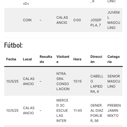
, 9
LINO
«D»
JUVENI
CALAS
L
COIN
–
0:00
JOSEP
ANCIO
MASCU
PLA, 7
LINO
Fútbol:
Resulta
Visitant
Direcci
Catego
Fecha
Local
Hora
do
e
ón
ría
NTRA.
CABELL
SENIOR
CALAS
SRA.
10/5/25
–
15:15
O
MASCU
ANCIO
CONSO
LAPIED
LINO
LACION
RA, 4
MERCE
D 3C
GENER
PREBEN
CALAS
10/5/25
–
ESCUE
11:45
AL DIAZ
JAMIN
ANCIO
LAS
PORLIE
MIXTO
INTER
R, 56