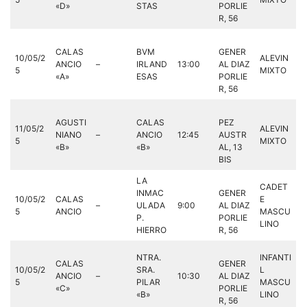
«D»
STAS
PORLIE
R, 56
CALAS
BVM
GENER
10/05/2
ALEVIN
ANCIO
–
IRLAND
13:00
AL DIAZ
5
MIXTO
«A»
ESAS
PORLIE
R, 56
AGUSTI
CALAS
PEZ
11/05/2
ALEVIN
NIANO
–
ANCIO
12:45
AUSTR
5
MIXTO
«B»
«B»
AL, 13
BIS
LA
CADET
INMAC
GENER
10/05/2
CALAS
E
–
ULADA
9:00
AL DIAZ
5
ANCIO
MASCU
P.
PORLIE
LINO
HIERRO
R, 56
NTRA.
INFANTI
CALAS
GENER
10/05/2
SRA.
L
ANCIO
–
10:30
AL DIAZ
5
PILAR
MASCU
«C»
PORLIE
«B»
LINO
R, 56