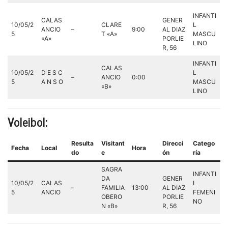
INFANTI
CALAS
GENER
10/05/2
CLARE
L
ANCIO
–
9:00
AL DIAZ
5
T «A»
MASCU
«A»
PORLIE
LINO
R, 56
INFANTI
CALAS
10/05/2
D E S C
L
–
ANCIO
0:00
5
A N S O
MASCU
«B»
LINO
Voleibol:
Resulta
Visitant
Direcci
Catego
Fecha
Local
Hora
do
e
ón
ría
SAGRA
INFANTI
DA
GENER
10/05/2
CALAS
L
–
FAMILIA
13:00
AL DIAZ
5
ANCIO
FEMENI
OBERO
PORLIE
NO
N «B»
R, 56