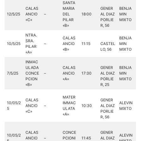
SANTA
CALAS
MARIA
GENER
BENJA
12/5/25
ANCIO
–
DEL
18:00
AL DIAZ
MIN
«C»
PILAR
PORLIE
MIXTO
«B»
R, 56
NTRA.
CALAS
BENJA
SRA.
10/5/25
–
ANCIO
11:15
CASTEL
MIN
PILAR
«B»
LO, 56
MIXTO
«A»
INMAC
ULADA
CALAS
GENER
BENJA
7/5/25
CONCE
–
ANCIO
17:30
AL DIAZ
MIN
PCION
«A»
PORLIE
MIXTO
«B»
R, 25
MATER
CALAS
GENER
10/05/2
IMMAC
ALEVIN
ANCIO
–
10:30
AL DIAZ
5
ULATA
MIXTO
«C»
PORLIE
«A»
R, 56
CALAS
CONCE
GENER
10/05/2
ALEVIN
ANCIO
–
PCIONI
11:45
AL DIAZ
5
MIXTO