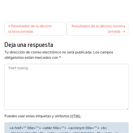
Navegación
Resultados de la décimo
Resultados de la décimo novena
de
octava jornada.
jornada.
entradas
Deja una respuesta
Tu dirección de correo electrónico no será publicada.
Los campos
obligatorios están marcados con
*
Puedes usar estas etiquetas y atributos
HTML
:
<a href="" title=""> <abbr title=""> <acronym title=""> <b>