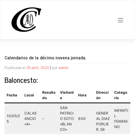
Saltar
al
contenido
Calendarios de la décimo novena jornada.
Publicado el
29 abril, 2025
|
por
admin
Baloncesto:
Resulta
Visitant
Direcci
Catego
Fecha
Local
Hora
do
e
ón
ría
SAN
INFANTI
CALAS
PATRICI
GENER
10/05/2
L
ANCIO
–
O SOTO
9:00
AL DIAZ
5
FEMENI
«A»
«BLAN
PORLIE
NO
CO»
R, 56