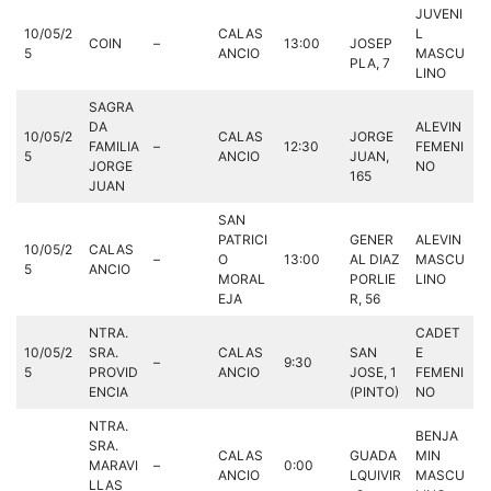
JUVENI
10/05/2
CALAS
L
COIN
–
13:00
JOSEP
5
ANCIO
MASCU
PLA, 7
LINO
SAGRA
DA
ALEVIN
10/05/2
CALAS
JORGE
FAMILIA
–
12:30
FEMENI
5
ANCIO
JUAN,
JORGE
NO
165
JUAN
SAN
PATRICI
GENER
ALEVIN
10/05/2
CALAS
–
O
13:00
AL DIAZ
MASCU
5
ANCIO
MORAL
PORLIE
LINO
EJA
R, 56
NTRA.
CADET
10/05/2
SRA.
CALAS
SAN
E
–
9:30
5
PROVID
ANCIO
JOSE, 1
FEMENI
ENCIA
(PINTO)
NO
NTRA.
BENJA
SRA.
CALAS
GUADA
MIN
MARAVI
–
0:00
ANCIO
LQUIVIR
MASCU
LLAS