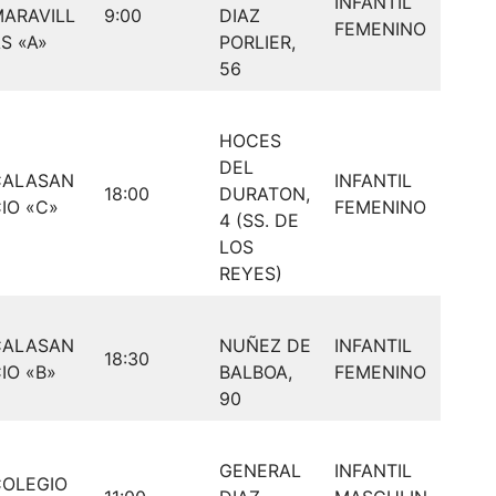
INFANTIL
ARAVILL
9:00
DIAZ
FEMENINO
S «A»
PORLIER,
56
HOCES
DEL
CALASAN
INFANTIL
18:00
DURATON,
IO «C»
FEMENINO
4 (SS. DE
LOS
REYES)
CALASAN
NUÑEZ DE
INFANTIL
18:30
IO «B»
BALBOA,
FEMENINO
90
GENERAL
INFANTIL
COLEGIO