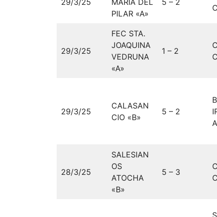
29/3/25
MARIA DEL
5 – 2
C
PILAR «A»
FEC STA.
JOAQUINA
29/3/25
1 – 2
VEDRUNA
C
«A»
CALASAN
29/3/25
5 – 2
I
CIO «B»
A
SALESIAN
OS
28/3/25
5 – 3
ATOCHA
C
«B»