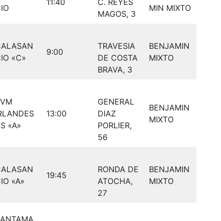
11:40
C. REYES
IO
MIN MIXTO
MAGOS, 3
CALASAN
TRAVESIA
BENJAMIN
9:00
IO «C»
DE COSTA
MIXTO
BRAVA, 3
BVM
GENERAL
BENJAMIN
RLANDES
13:00
DIAZ
MIXTO
S «A»
PORLIER,
56
CALASAN
RONDA DE
BENJAMIN
19:45
IO «A»
ATOCHA,
MIXTO
27
SANTAMA