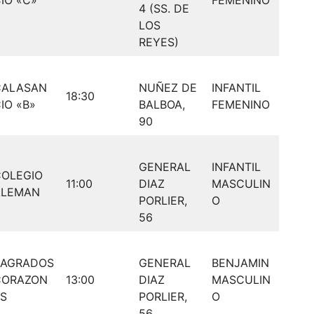
IO «C»
FEMENINO
4 (SS. DE
LOS
REYES)
CALASAN
NUÑEZ DE
INFANTIL
18:30
IO «B»
BALBOA,
FEMENINO
90
GENERAL
INFANTIL
COLEGIO
11:00
DIAZ
MASCULIN
ALEMAN
PORLIER,
O
56
SAGRADOS
GENERAL
BENJAMIN
CORAZON
13:00
DIAZ
MASCULIN
S
PORLIER,
O
56