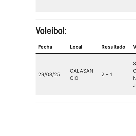
Voleibol:
Fecha
Local
Resultado
V
S
CALASAN
29/03/25
2 – 1
CIO
N
J