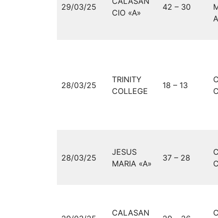
CALASAN
29/03/25
42 – 30
M
CIO «A»
A
TRINITY
28/03/25
18 – 13
COLLEGE
C
JESUS
28/03/25
37 – 28
MARIA «A»
C
CALASAN