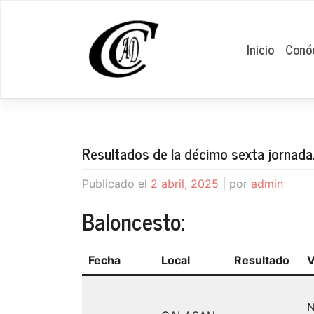
Saltar
al
contenido
Inicio
Conó
Resultados de la décimo sexta jornada
Publicado el
2 abril, 2025
|
por
admin
Baloncesto:
Fecha
Local
Resultado
V
N